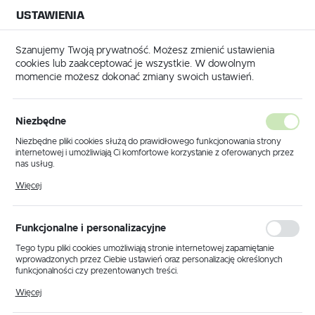
USTAWIENIA
NA BUDOWĘ
USTAWIENIA REGIONALNE
NA CZAS
NA PEWNO
Szanujemy Twoją prywatność. Możesz zmienić ustawienia
cookies lub zaakceptować je wszystkie. W dowolnym
Lokalizacja
momencie możesz dokonać zmiany swoich ustawień.
Polska
Strona główna
Maszyny używane
Agregaty malarskie
Język
Agregaty malarskie
Niezbędne
(3)
polski
Niezbędne pliki cookies służą do prawidłowego funkcjonowania strony
internetowej i umożliwiają Ci komfortowe korzystanie z oferowanych przez
Waluta
nas usług.
Polski złoty (PLN)
Pliki cookies odpowiadają na podejmowane przez Ciebie działania w celu
Więcej
m.in. dostosowania Twoich ustawień preferencji prywatności, logowania czy
wypełniania formularzy. Dzięki plikom cookies strona, z której korzystasz,
może działać bez zakłóceń.
Sortowanie domyślne
FILTRUJ
ZAPISZ
Funkcjonalne i personalizacyjne
Tego typu pliki cookies umożliwiają stronie internetowej zapamiętanie
wprowadzonych przez Ciebie ustawień oraz personalizację określonych
POLECAMY
funkcjonalności czy prezentowanych treści.
Dzięki tym plikom cookies możemy zapewnić Ci większy komfort
Więcej
korzystania z funkcjonalności naszej strony poprzez dopasowanie jej do
Twoich indywidualnych preferencji. Wyrażenie zgody na funkcjonalne i