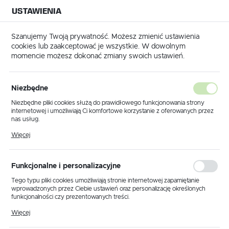
USTAWIENIA
NA BUDOWĘ
USTAWIENIA REGIONALNE
NA CZAS
NA PEWNO
Szanujemy Twoją prywatność. Możesz zmienić ustawienia
cookies lub zaakceptować je wszystkie. W dowolnym
Lokalizacja
momencie możesz dokonać zmiany swoich ustawień.
Polska
Agregaty tynkarskie
Agregaty tynkarskie Putzmeister
Język
Agregaty tynkarskie
Niezbędne
polski
Putzmeister
Niezbędne pliki cookies służą do prawidłowego funkcjonowania strony
(8)
internetowej i umożliwiają Ci komfortowe korzystanie z oferowanych przez
Waluta
nas usług.
Polski złoty (PLN)
Pliki cookies odpowiadają na podejmowane przez Ciebie działania w celu
Agregat tynkarski Putzmeister
Więcej
m.in. dostosowania Twoich ustawień preferencji prywatności, logowania czy
wypełniania formularzy. Dzięki plikom cookies strona, z której korzystasz,
– Niezawodność na każdym placu
może działać bez zakłóceń.
ZAPISZ
budowy
Funkcjonalne i personalizacyjne
Tego typu pliki cookies umożliwiają stronie internetowej zapamiętanie
wprowadzonych przez Ciebie ustawień oraz personalizację określonych
Szukasz maszyny, która zagwarantuje
najwyższą jakość
funkcjonalności czy prezentowanych treści.
wykończenia powierzchni?
Maszyna tynkarska
Dzięki tym plikom cookies możemy zapewnić Ci większy komfort
Putzmeister
to od lat pierwszy wybór profesjonalistów, dla
Więcej
korzystania z funkcjonalności naszej strony poprzez dopasowanie jej do
których liczy się trwałość i precyzja. Każdy
agregat
tej
Twoich indywidualnych preferencji. Wyrażenie zgody na funkcjonalne i
marki to efekt dekad doświadczeń, oferujący