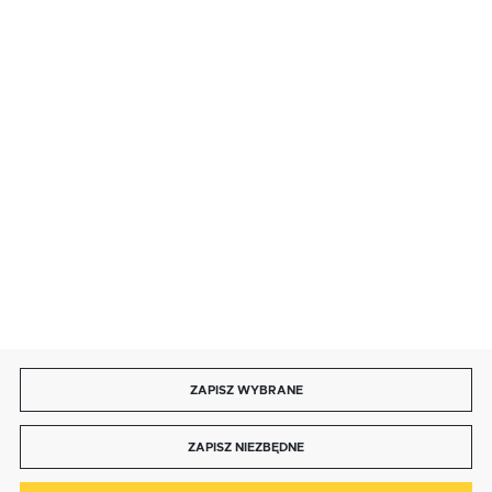
SZYBKA DOSTAWA
LEASING
DOŁĄCZ DO NAS
ZAPISZ WYBRANE
Copyright by bmbtechnologie.pl
ZAPISZ NIEZBĘDNE
Agencja interaktywna
[ti]
Powered by
2ClickShop®