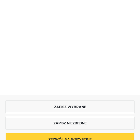
SZYBKA DOSTAWA
LEASING
DOŁĄCZ DO NAS
ZAPISZ WYBRANE
Copyright by bmbtechnologie.pl
ZAPISZ NIEZBĘDNE
Agencja interaktywna
[ti]
Powered by
2ClickShop®
0
ZEZWÓL NA WSZYSTKIE