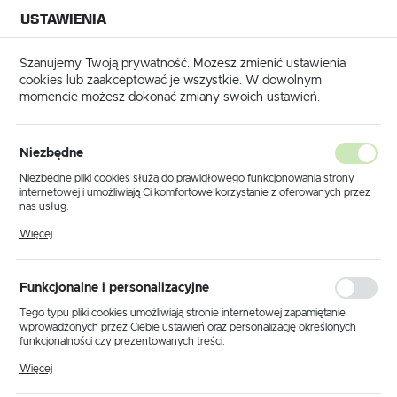
USTAWIENIA
NA BUDOWĘ
USTAWIENIA REGIONALNE
NA CZAS
NA PEWNO
Szanujemy Twoją prywatność. Możesz zmienić ustawienia
cookies lub zaakceptować je wszystkie. W dowolnym
Lokalizacja
momencie możesz dokonać zmiany swoich ustawień.
Polska
Język
Dylatacja – co to jest i gdzie
Niezbędne
polski
się ją stosuje?
Niezbędne pliki cookies służą do prawidłowego funkcjonowania strony
internetowej i umożliwiają Ci komfortowe korzystanie z oferowanych przez
Waluta
nas usług.
21 - 04 - 2026
Polski złoty (PLN)
Pliki cookies odpowiadają na podejmowane przez Ciebie działania w celu
Więcej
m.in. dostosowania Twoich ustawień preferencji prywatności, logowania czy
wypełniania formularzy. Dzięki plikom cookies strona, z której korzystasz,
może działać bez zakłóceń.
ZAPISZ
Funkcjonalne i personalizacyjne
Tego typu pliki cookies umożliwiają stronie internetowej zapamiętanie
wprowadzonych przez Ciebie ustawień oraz personalizację określonych
funkcjonalności czy prezentowanych treści.
Dzięki tym plikom cookies możemy zapewnić Ci większy komfort
Więcej
korzystania z funkcjonalności naszej strony poprzez dopasowanie jej do
Twoich indywidualnych preferencji. Wyrażenie zgody na funkcjonalne i