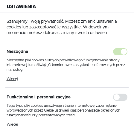
USTAWIENIA
NA BUDOWĘ
USTAWIENIA REGIONALNE
NA CZAS
NA PEWNO
Szanujemy Twoją prywatność. Możesz zmienić ustawienia
cookies lub zaakceptować je wszystkie. W dowolnym
Lokalizacja
momencie możesz dokonać zmiany swoich ustawień.
Polska
Język
Niezbędne
POSADZKARSTWO
polski
Niezbędne pliki cookies służą do prawidłowego funkcjonowania strony
Jaka siatka zbrojeniowa do
internetowej i umożliwiają Ci komfortowe korzystanie z oferowanych przez
Waluta
nas usług.
wylewek będzie
Polski złoty (PLN)
Pliki cookies odpowiadają na podejmowane przez Ciebie działania w celu
Więcej
odpowiednia?
m.in. dostosowania Twoich ustawień preferencji prywatności, logowania czy
wypełniania formularzy. Dzięki plikom cookies strona, z której korzystasz,
może działać bez zakłóceń.
06 - 11 - 2023
ZAPISZ
Funkcjonalne i personalizacyjne
Tego typu pliki cookies umożliwiają stronie internetowej zapamiętanie
wprowadzonych przez Ciebie ustawień oraz personalizację określonych
funkcjonalności czy prezentowanych treści.
Dzięki tym plikom cookies możemy zapewnić Ci większy komfort
Więcej
korzystania z funkcjonalności naszej strony poprzez dopasowanie jej do
Twoich indywidualnych preferencji. Wyrażenie zgody na funkcjonalne i