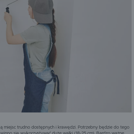
 miejsc trudno dostępnych i krawędzi. Potrzebny będzie do tego
powinno się wykorzystywać duże wałki (18-25 cm). Bardzo ważne