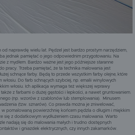
od naprawdę wielu lat. Pędzel jest bardzo prostym narzędziem,
ba jednak pamiętać o jego odpowiednim przygotowaniu. Na
zie z mydłem. Bardzo ważne jest jego późniejsze staranne
o pracy. Trzeba pamiętać, że ta technika malowania jest
łużej schnące farby. Będą to przede wszystkim farby olejne, które
 włosiu. Do farb schnących szybciej, np. emalii winylowych
kkim włosiu. Ich aplikacja wymaga też większej wprawy
także z farbami o dużej gęstości i lepkości, a nawet gruntowaniem.
jnego (np. wzorów z szablonów lub stemplowania). Minusem
owadzenia (tzw. sznarów). Co prawda można je zniwelować,
ia w pomalowaną powierzchnię końcem pędzla o długim i miękkim
ąże się z dodatkowym wydłużeniem czasu malowania. Warto
zle nadają się do malowania małych i trudno dostępnych
kontaktów i gniazdek elektrycznych, czy innych zakamarków.