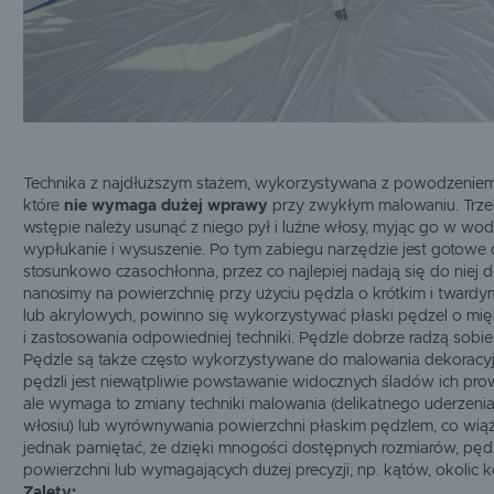
Technika z najdłuższym stażem, wykorzystywana z powodzeniem 
które
nie wymaga dużej wprawy
przy zwykłym malowaniu. Trze
wstępie należy usunąć z niego pył i luźne włosy, myjąc go w wod
wypłukanie i wysuszenie. Po tym zabiegu narzędzie jest gotowe d
stosunkowo czasochłonna, przez co najlepiej nadają się do niej d
nanosimy na powierzchnię przy użyciu pędzla o krótkim i twardym
lub akrylowych, powinno się wykorzystywać płaski pędzel o mię
i zastosowania odpowiedniej techniki. Pędzle dobrze radzą sobie 
Pędzle są także często wykorzystywane do malowania dekoracy
pędzli jest niewątpliwie powstawanie widocznych śladów ich pr
ale wymaga to zmiany techniki malowania (delikatnego uderzen
włosiu) lub wyrównywania powierzchni płaskim pędzlem, co wi
jednak pamiętać, że dzięki mnogości dostępnych rozmiarów, pęd
powierzchni lub wymagających dużej precyzji, np. kątów, okolic 
Zalety: