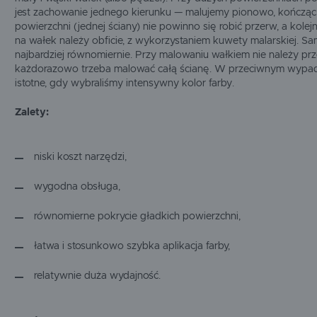
jest zachowanie jednego kierunku — malujemy pionowo, kończąc
powierzchni (jednej ściany) nie powinno się robić przerw, a kole
na wałek należy obficie, z wykorzystaniem kuwety malarskiej. S
najbardziej równomiernie. Przy malowaniu wałkiem nie należy p
każdorazowo trzeba malować całą ścianę. W przeciwnym wypadku
istotne, gdy wybraliśmy intensywny kolor farby.
Zalety:
niski koszt narzędzi,
wygodna obsługa,
równomierne pokrycie gładkich powierzchni,
łatwa i stosunkowo szybka aplikacja farby,
relatywnie duża wydajność.