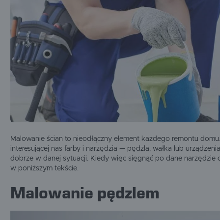
SIGMA
SIKA
SOLA
OGRZEWANIE I
OSUSZANIE
SŁOWIK
TIKKURILA
TITAN
CHEMIA BUDOWLANA
WIGOLEN
ZASILANIE
MASZYNY UŻYWANE
Malowanie ścian to nieodłączny element każdego remontu domu.
interesującej nas farby i narzędzia — pędzla, wałka lub urządz
dobrze w danej sytuacji. Kiedy więc sięgnąć po dane narzędzie
w poniższym tekście.
Malowanie pędzlem