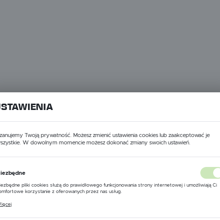
USTAWIENIA
ści).
zanujemy Twoją prywatność. Możesz zmienić ustawienia cookies lub zaakceptować je
szystkie. W dowolnym momencie możesz dokonać zmiany swoich ustawień.
USTAWIENIA REGIONALNE
iezbędne
Lokalizacja
iezbędne pliki cookies służą do prawidłowego funkcjonowania strony internetowej i umożliwiają Ci
Polska
omfortowe korzystanie z oferowanych przez nas usług.
liki cookies odpowiadają na podejmowane przez Ciebie działania w celu m.in. dostosowania Twoich
ięcej
stawień preferencji prywatności, logowania czy wypełniania formularzy. Dzięki plikom cookies stron
Język
 której korzystasz, może działać bez zakłóceń.