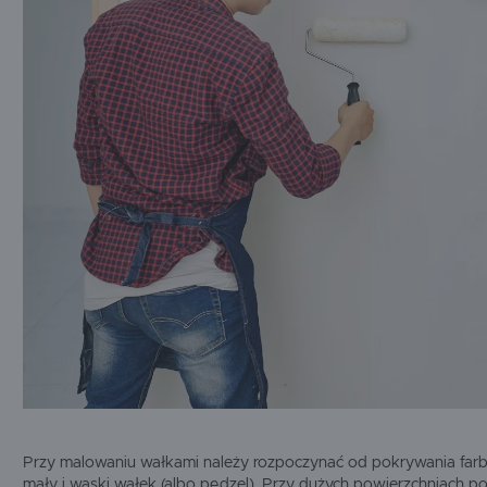
Przy malowaniu wałkami należy rozpoczynać od pokrywania farbą
mały i wąski wałek (albo pędzel). Przy dużych powierzchniach 