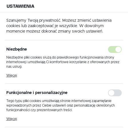
USTAWIENIA
NA BUDOWĘ
USTAWIENIA REGIONALNE
NA CZAS
NA PEWNO
Szanujemy Twoją prywatność. Możesz zmienić ustawienia
cookies lub zaakceptować je wszystkie. W dowolnym
Lokalizacja
momencie możesz dokonać zmiany swoich ustawień.
Polska
Język
Top 10 narzędzi
Niezbędne
polski
tynkarskich, które warto
Niezbędne pliki cookies służą do prawidłowego funkcjonowania strony
internetowej i umożliwiają Ci komfortowe korzystanie z oferowanych przez
mieć na budowie
Waluta
nas usług.
Polski złoty (PLN)
Pliki cookies odpowiadają na podejmowane przez Ciebie działania w celu
Więcej
03 - 04 - 2025
m.in. dostosowania Twoich ustawień preferencji prywatności, logowania czy
wypełniania formularzy. Dzięki plikom cookies strona, z której korzystasz,
może działać bez zakłóceń.
ZAPISZ
Funkcjonalne i personalizacyjne
Tego typu pliki cookies umożliwiają stronie internetowej zapamiętanie
wprowadzonych przez Ciebie ustawień oraz personalizację określonych
funkcjonalności czy prezentowanych treści.
Dzięki tym plikom cookies możemy zapewnić Ci większy komfort
Więcej
korzystania z funkcjonalności naszej strony poprzez dopasowanie jej do
Twoich indywidualnych preferencji. Wyrażenie zgody na funkcjonalne i