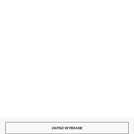
SZYBKA DOSTAWA
LEASING
DOŁĄCZ DO NAS
ZAPISZ WYBRANE