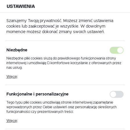
USTAWIENIA
NA BUDOWĘ
USTAWIENIA REGIONALNE
NA CZAS
NA PEWNO
Szanujemy Twoją prywatność. Możesz zmienić ustawienia
cookies lub zaakceptować je wszystkie. W dowolnym
Lokalizacja
momencie możesz dokonać zmiany swoich ustawień.
Polska
Strona główna
BMB Technologie
Język
BMB Technologie
Niezbędne
(261)
polski
Niezbędne pliki cookies służą do prawidłowego funkcjonowania strony
internetowej i umożliwiają Ci komfortowe korzystanie z oferowanych przez
Waluta
nas usług.
Polski złoty (PLN)
Pliki cookies odpowiadają na podejmowane przez Ciebie działania w celu
Więcej
m.in. dostosowania Twoich ustawień preferencji prywatności, logowania czy
wypełniania formularzy. Dzięki plikom cookies strona, z której korzystasz,
może działać bez zakłóceń.
Sortowanie domyślne
FILTRUJ
ZAPISZ
Funkcjonalne i personalizacyjne
Tego typu pliki cookies umożliwiają stronie internetowej zapamiętanie
wprowadzonych przez Ciebie ustawień oraz personalizację określonych
funkcjonalności czy prezentowanych treści.
Dzięki tym plikom cookies możemy zapewnić Ci większy komfort
Więcej
korzystania z funkcjonalności naszej strony poprzez dopasowanie jej do
Twoich indywidualnych preferencji. Wyrażenie zgody na funkcjonalne i