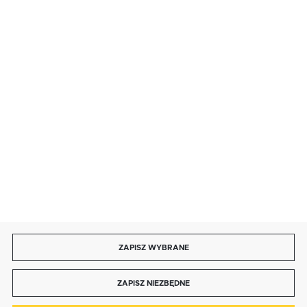
SZYBKA DOSTAWA
LEASING
DOŁĄCZ DO NAS
ZAPISZ WYBRANE
Copyright by bmbtechnologie.pl
ZAPISZ NIEZBĘDNE
Agencja interaktywna
[ti]
Powered by
2ClickShop®