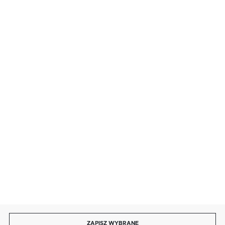
BEZPIECZNE PŁATNOŚCI
SZYBKA DOSTAWA
LEASING
DOŁĄCZ DO NAS
ZAPISZ WYBRANE