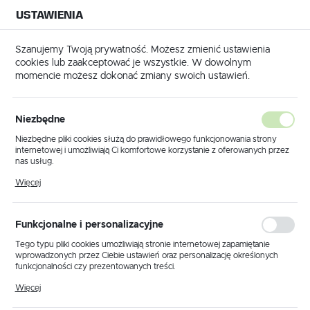
USTAWIENIA
NA BUDOWĘ
USTAWIENIA REGIONALNE
NA CZAS
NA PEWNO
Szanujemy Twoją prywatność. Możesz zmienić ustawienia
cookies lub zaakceptować je wszystkie. W dowolnym
Lokalizacja
momencie możesz dokonać zmiany swoich ustawień.
Polska
Strona główna
Creativa
Język
Creativa
Niezbędne
polski
Niezbędne pliki cookies służą do prawidłowego funkcjonowania strony
internetowej i umożliwiają Ci komfortowe korzystanie z oferowanych przez
Waluta
nas usług.
Polski złoty (PLN)
Pliki cookies odpowiadają na podejmowane przez Ciebie działania w celu
Więcej
m.in. dostosowania Twoich ustawień preferencji prywatności, logowania czy
wypełniania formularzy. Dzięki plikom cookies strona, z której korzystasz,
może działać bez zakłóceń.
Sortowanie domyślne
ZAPISZ
Funkcjonalne i personalizacyjne
Tego typu pliki cookies umożliwiają stronie internetowej zapamiętanie
wprowadzonych przez Ciebie ustawień oraz personalizację określonych
Nie znaleziono produktów w tej kategorii:
funkcjonalności czy prezentowanych treści.
Proszę wybrać inną kategorię.
Dzięki tym plikom cookies możemy zapewnić Ci większy komfort
Więcej
korzystania z funkcjonalności naszej strony poprzez dopasowanie jej do
Twoich indywidualnych preferencji. Wyrażenie zgody na funkcjonalne i