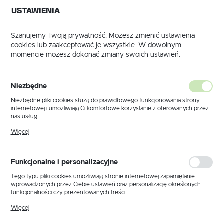
USTAWIENIA
NA BUDOWĘ
USTAWIENIA REGIONALNE
NA CZAS
NA PEWNO
Szanujemy Twoją prywatność. Możesz zmienić ustawienia
cookies lub zaakceptować je wszystkie. W dowolnym
Lokalizacja
momencie możesz dokonać zmiany swoich ustawień.
Polska
Tynkowanie
Części i akcesoria do agregatów tynkarskich
Język
Części i akcesoria do agregatów
Niezbędne
polski
tynkarskich
Niezbędne pliki cookies służą do prawidłowego funkcjonowania strony
(466)
internetowej i umożliwiają Ci komfortowe korzystanie z oferowanych przez
Waluta
nas usług.
Polski złoty (PLN)
Pliki cookies odpowiadają na podejmowane przez Ciebie działania w celu
Elementy i akcesoria do
Więcej
m.in. dostosowania Twoich ustawień preferencji prywatności, logowania czy
wypełniania formularzy. Dzięki plikom cookies strona, z której korzystasz,
agregatów tynkarskich
może działać bez zakłóceń.
ZAPISZ
Funkcjonalne i personalizacyjne
Szukasz niezawodnych
części do agregatów tynkarskich
Tego typu pliki cookies umożliwiają stronie internetowej zapamiętanie
pft
? W naszym sklepie oferujemy szeroki wybór
wprowadzonych przez Ciebie ustawień oraz personalizację określonych
oryginalnych i kompatybilnych elementów, które sprawdzą
funkcjonalności czy prezentowanych treści.
się zarówno w codziennej eksploatacji, jak i podczas
Dzięki tym plikom cookies możemy zapewnić Ci większy komfort
Więcej
intensywnych prac budowlanych.
korzystania z funkcjonalności naszej strony poprzez dopasowanie jej do
Twoich indywidualnych preferencji. Wyrażenie zgody na funkcjonalne i