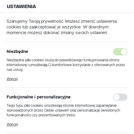
USTAWIENIA
NA BUDOWĘ
USTAWIENIA REGIONALNE
NA CZAS
NA PEWNO
Szanujemy Twoją prywatność. Możesz zmienić ustawienia
cookies lub zaakceptować je wszystkie. W dowolnym
Lokalizacja
momencie możesz dokonać zmiany swoich ustawień.
Polska
Strona główna
Elektronarzędzia
Język
Elektronarzędzia
Niezbędne
(1495)
polski
Niezbędne pliki cookies służą do prawidłowego funkcjonowania strony
internetowej i umożliwiają Ci komfortowe korzystanie z oferowanych przez
Waluta
nas usług.
Akumulatorowe urządzenia wielofunkcyjne pozwalają
Polski złoty (PLN)
wykonywać różne prace dzięki wymiennym
brzeszczotom
–
Pliki cookies odpowiadają na podejmowane przez Ciebie działania w celu
Więcej
m.in. dostosowania Twoich ustawień preferencji prywatności, logowania czy
można je bardzo szybko dostosować do aktualnych potrzeb
wypełniania formularzy. Dzięki plikom cookies strona, z której korzystasz,
dzięki beznarzędziowej wymianie. Brak przewodów
może działać bez zakłóceń.
zapewnia pełną swobodę ruchów podczas pracy, co
ZAPISZ
Funkcjonalne i personalizacyjne
szczególnie sprawdza się w ogrodzie oraz podczas
majsterkowaniem w warsztacie.
Tego typu pliki cookies umożliwiają stronie internetowej zapamiętanie
wprowadzonych przez Ciebie ustawień oraz personalizację określonych
funkcjonalności czy prezentowanych treści.
Wielofunkcyjne urządzenia marki
ROZWIŃ
Dzięki tym plikom cookies możemy zapewnić Ci większy komfort
Festool
Więcej
korzystania z funkcjonalności naszej strony poprzez dopasowanie jej do
Twoich indywidualnych preferencji. Wyrażenie zgody na funkcjonalne i
WIERTARKI
MIESZARKI I MIESZA