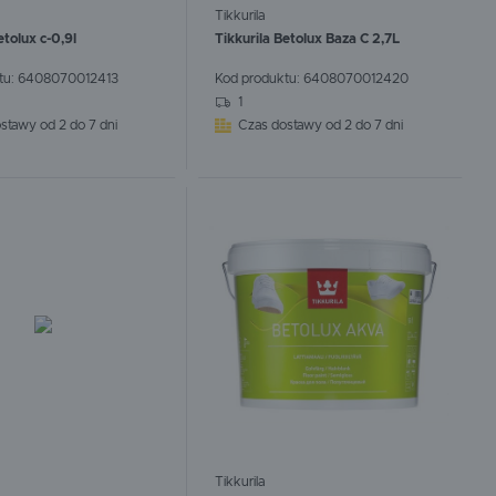
Tikkurila
etolux c-0,9l
Tikkurila Betolux Baza C 2,7L
tu:
6408070012413
Kod produktu:
6408070012420
CEJ
WIĘCEJ
1
stawy od 2 do 7 dni
Czas dostawy od 2 do 7 dni
Tikkurila