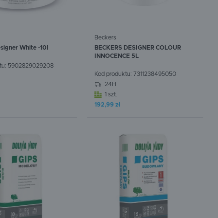
Beckers
signer White -10l
BECKERS DESIGNER COLOUR
INNOCENCE 5L
tu:
5902829029208
Kod produktu:
7311238495050
24H
1 szt.
:
0
szt.
W koszyku:
0
szt.
192,99 zł