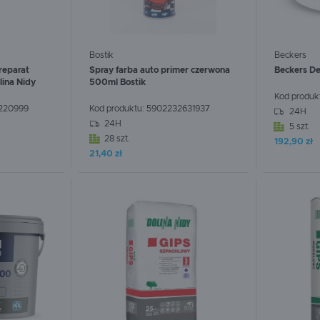
Bostik
Beckers
reparat
Spray farba auto primer czerwona
Beckers De
lina Nidy
500ml Bostik
Kod produk
220999
Kod produktu:
5902232631937
24H
24H
5 szt.
28 szt.
192,90 zł
W koszyku:
0
szt.
W koszyku
21,40 zł