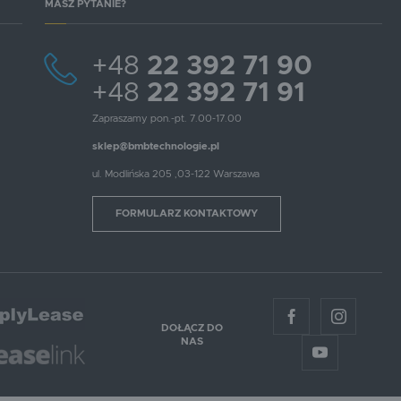
MASZ PYTANIE?
+48
22 392 71 90
+48
22 392 71 91
Zapraszamy pon.-pt. 7.00-17.00
sklep@bmbtechnologie.pl
ul. Modlińska 205 ,03-122 Warszawa
FORMULARZ KONTAKTOWY
DOŁĄCZ DO
NAS