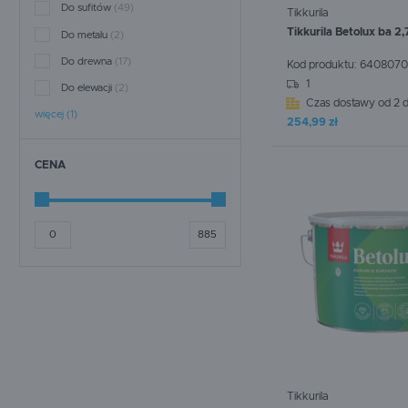
Do sufitów
(49)
Tikkurila
Tikkurila Betolux ba 2,
Do metalu
(2)
Do drewna
(17)
Kod produktu:
6408070
WIĘCEJ
1
Do elewacji
(2)
Czas dostawy od 2 d
więcej (1)
254,99 zł
CENA
Tikkurila