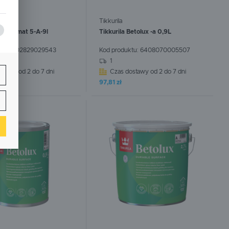
a,
Tikkurila
Optiva mat 5-A-9l
Tikkurila Betolux -a 0,9L
tu:
5902829029543
Kod produktu:
6408070005507
CEJ
WIĘCEJ
j
1
stawy od 2 do 7 dni
Czas dostawy od 2 do 7 dni
97,81 zł
ą
w.
ne
h
i