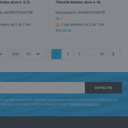
etolux akva a- 2,7L
Tikkurila betolux akva a- 9L
tu:
6408070046708
Kod produktu:
6408070046715
CEJ
WIĘCEJ
1
stawy od 2 do 7 dni
Czas dostawy od 2 do 7 dni
847,35 zł
Ilość
20
1
2
3
…
20
ZAPISZ SIĘ
gą elektroniczną na wskazany przeze mnie adres e-mail informacji dotyczących
. Zgoda może zostać cofnięta w każdym czasie.
Polityka prywatności