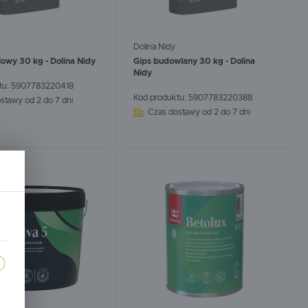
Dolina Nidy
owy 30 kg - Dolina Nidy
Gips budowlany 30 kg - Dolina
Nidy
tu:
5907783220418
CEJ
Kod produktu:
WIĘCEJ
5907783220388
stawy od 2 do 7 dni
Czas dostawy od 2 do 7 dni