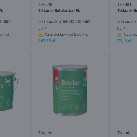
Tikkurila
Tikkurila
7L
Tikkurila Betolux ba- 9L
Tikkurila B
005514
Kod produktu:
6408070005521
Kod produk
WIĘCEJ
WIĘ
1
1
o 7 dni
Czas dostawy od 2 do 7 dni
Czas do
847,35 zł
73,13 zł
Tikkurila
Tikkurila