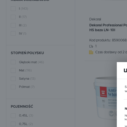
I
(143)
II
(17)
Dekoral
Dekoral Professional P
III
(2)
HS baza LN- 10l
IV
(1)
Kod produktu:
WIĘCEJ
8590068
1
Czas dostawy od 2 d
STOPIEŃ POŁYSKU
Głęboki mat
(46)
Mat
(116)
Satyna
(13)
Półmat
(7)
S
w
POJEMNOŚĆ
N
0,45L
(3)
N
k
0,75L
(2)
P
W