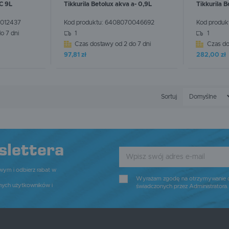
 C 9L
Tikkurila Betolux akva a- 0,9L
Tikkurila B
012437
Kod produktu:
6408070046692
Kod produk
WIĘCEJ
WIĘ
o 7 dni
1
1
Czas dostawy od 2 do 7 dni
Czas do
97,81 zł
282,00 zł
Sortuj
Domyślne
slettera
owym i odbierz rabat w
Wyrażam zgodę na otrzymywanie dro
nych użytkowników i
świadczonych przez Administratora