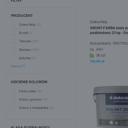
FILTRY
DYSZE DO AGREGATU
MALARSKIEGO
PRODUCENT
Dolina Nidy
FILTRY
Dolina Nidy
(4)
GRUNT-FARBA biały p
podkładowy 21 kg - Do
Bostik
(1)
ZESTAWY NAPRAWCZE
Tikkurila
(175)
Kod produktu:
5907783
TŁOKI
24H
Beckers
(145)
36 szt.
jedynka
(2)
W koszyku:
0
szt.
119,99 zł
PŁYNY I OLEJE
więcej (7)
CZĘŚCI ELEKTRYCZNE
ODCIENIE KOLORÓW
Farby białe
(18)
Kolory gotowe
(115)
Kolory z mieszalnika
(51)
KLASA ŚCIERALNOŚCI