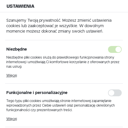
USTAWIENIA
NA BUDOWĘ
USTAWIENIA REGIONALNE
NA CZAS
NA PEWNO
Szanujemy Twoją prywatność. Możesz zmienić ustawienia
cookies lub zaakceptować je wszystkie. W dowolnym
Lokalizacja
momencie możesz dokonać zmiany swoich ustawień.
Polska
arki i części do mixokretów
Filtry do sprężarek mixokretów
Język
Filtry do sprężarek mixokretów
Niezbędne
polski
Niezbędne pliki cookies służą do prawidłowego funkcjonowania strony
(11)
internetowej i umożliwiają Ci komfortowe korzystanie z oferowanych przez
Waluta
nas usług.
Polski złoty (PLN)
Pliki cookies odpowiadają na podejmowane przez Ciebie działania w celu
Filtry do sprężarek mixokretów
Więcej
m.in. dostosowania Twoich ustawień preferencji prywatności, logowania czy
wypełniania formularzy. Dzięki plikom cookies strona, z której korzystasz,
– wysoka jakość, skuteczność i
może działać bez zakłóceń.
ZAPISZ
niezawodność podczas pracy
Funkcjonalne i personalizacyjne
Tego typu pliki cookies umożliwiają stronie internetowej zapamiętanie
wprowadzonych przez Ciebie ustawień oraz personalizację określonych
Profesjonalne sprężarki w mixokretach wymagają
funkcjonalności czy prezentowanych treści.
komponentów, które gwarantują nie tylko sprawną pracę
Dzięki tym plikom cookies możemy zapewnić Ci większy komfort
układu, ale także zabezpieczają go przed przedwczesnym
Więcej
korzystania z funkcjonalności naszej strony poprzez dopasowanie jej do
zużyciem. Jednym z najważniejszych elementów
Twoich indywidualnych preferencji. Wyrażenie zgody na funkcjonalne i
eksploatacyjnych są filtry, odpowiedzialne za ochronę