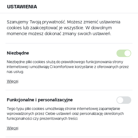
USTAWIENIA
NA BUDOWĘ
USTAWIENIA REGIONALNE
NA CZAS
NA PEWNO
Szanujemy Twoją prywatność. Możesz zmienić ustawienia
cookies lub zaakceptować je wszystkie. W dowolnym
Lokalizacja
momencie możesz dokonać zmiany swoich ustawień.
Polska
a główna
Tynkowanie
Materiały tynkarskie
Folie
Język
Folie
Niezbędne
(11)
polski
Niezbędne pliki cookies służą do prawidłowego funkcjonowania strony
internetowej i umożliwiają Ci komfortowe korzystanie z oferowanych przez
Waluta
Folie tynkarskie w ofercie BMB
nas usług.
Polski złoty (PLN)
Pliki cookies odpowiadają na podejmowane przez Ciebie działania w celu
Technologie
Więcej
m.in. dostosowania Twoich ustawień preferencji prywatności, logowania czy
wypełniania formularzy. Dzięki plikom cookies strona, z której korzystasz,
może działać bez zakłóceń.
W ofercie naszego sklepu znajdują się
folie ochronne dla
ZAPISZ
Funkcjonalne i personalizacyjne
tynkarzy
, które nadają się do użytku wewnątrz jak i na
zewnątrz budynków. Dysponujemy produktami
Tego typu pliki cookies umożliwiają stronie internetowej zapamiętanie
wprowadzonych przez Ciebie ustawień oraz personalizację określonych
renomowanych firm, taki jak:
Armat czy Solid
.
funkcjonalności czy prezentowanych treści.
Dzięki tym plikom cookies możemy zapewnić Ci większy komfort
Sposób użycia środków
ROZWIŃ
Więcej
korzystania z funkcjonalności naszej strony poprzez dopasowanie jej do
zabezpieczających
Twoich indywidualnych preferencji. Wyrażenie zgody na funkcjonalne i