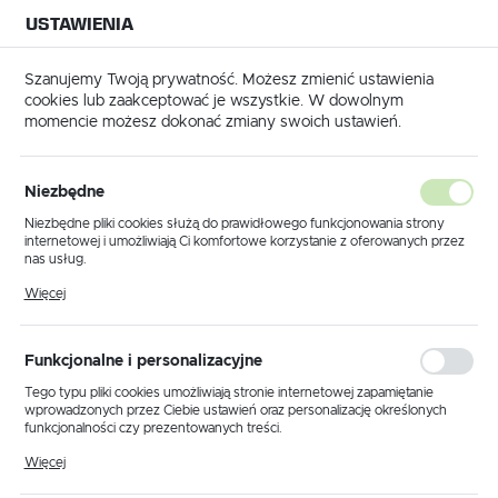
USTAWIENIA
NA BUDOWĘ
USTAWIENIA REGIONALNE
NA CZAS
NA PEWNO
Szanujemy Twoją prywatność. Możesz zmienić ustawienia
cookies lub zaakceptować je wszystkie. W dowolnym
Lokalizacja
momencie możesz dokonać zmiany swoich ustawień.
Polska
riały tynkarskie
Gładzie, szpachle
Gładzie szpachlowe
Język
Gładzie szpachlowe
Niezbędne
(8)
polski
Niezbędne pliki cookies służą do prawidłowego funkcjonowania strony
internetowej i umożliwiają Ci komfortowe korzystanie z oferowanych przez
Waluta
Jaką gładź szpachlową wybrać
nas usług.
Polski złoty (PLN)
Pliki cookies odpowiadają na podejmowane przez Ciebie działania w celu
żeby była najbardziej
Więcej
m.in. dostosowania Twoich ustawień preferencji prywatności, logowania czy
wypełniania formularzy. Dzięki plikom cookies strona, z której korzystasz,
odpowiednia do przygotowania
może działać bez zakłóceń.
ZAPISZ
ścian i sufitów?
Funkcjonalne i personalizacyjne
Tego typu pliki cookies umożliwiają stronie internetowej zapamiętanie
wprowadzonych przez Ciebie ustawień oraz personalizację określonych
Wybór właściwego produktu pomoże uzyskać idealną,
funkcjonalności czy prezentowanych treści.
gładką powierzchnię na ścianach i przepiękny efekt
Dzięki tym plikom cookies możemy zapewnić Ci większy komfort
wykończenia po tynkach gipsowych czy cementowych.
Więcej
korzystania z funkcjonalności naszej strony poprzez dopasowanie jej do
Gładź szpachlowa, bez względu na jej rodzaj, służy do
Twoich indywidualnych preferencji. Wyrażenie zgody na funkcjonalne i
nakładania cienkich warstw szpachli na płyty gipsowo-