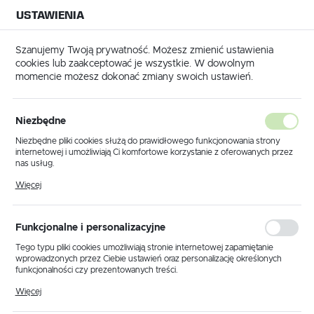
USTAWIENIA
NA BUDOWĘ
USTAWIENIA REGIONALNE
NA CZAS
NA PEWNO
Szanujemy Twoją prywatność. Możesz zmienić ustawienia
cookies lub zaakceptować je wszystkie. W dowolnym
Lokalizacja
momencie możesz dokonać zmiany swoich ustawień.
Polska
Strona główna
Malowanie
Grunty
Język
Grunty
Niezbędne
(2)
polski
Niezbędne pliki cookies służą do prawidłowego funkcjonowania strony
internetowej i umożliwiają Ci komfortowe korzystanie z oferowanych przez
Waluta
Grunty do ścian w ofercie BMB
nas usług.
Polski złoty (PLN)
Pliki cookies odpowiadają na podejmowane przez Ciebie działania w celu
Technologie
Więcej
m.in. dostosowania Twoich ustawień preferencji prywatności, logowania czy
wypełniania formularzy. Dzięki plikom cookies strona, z której korzystasz,
może działać bez zakłóceń.
Jesteśmy profesjonalną firmą, która zajmuje się
ZAPISZ
Funkcjonalne i personalizacyjne
kompleksowym zaopatrzeniem klienta w zakresie
materiałów malarskich, tynkarskich, posadzkarskich czy
Tego typu pliki cookies umożliwiają stronie internetowej zapamiętanie
wprowadzonych przez Ciebie ustawień oraz personalizację określonych
budowlanych.
Dysponujemy gruntami posiadającymi
funkcjonalności czy prezentowanych treści.
doskonałe właściwości przyczepne
. W naszej ofercie
Dzięki tym plikom cookies możemy zapewnić Ci większy komfort
znajdziesz grunty firm Dolina Nidy oraz Knauf.
Więcej
korzystania z funkcjonalności naszej strony poprzez dopasowanie jej do
Twoich indywidualnych preferencji. Wyrażenie zgody na funkcjonalne i
ROZWIŃ