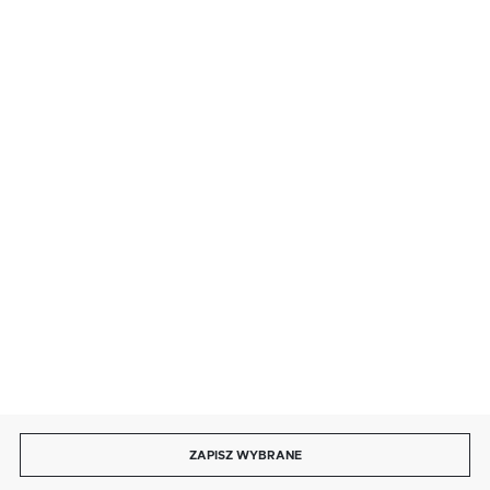
SZYBKA DOSTAWA
LEASING
DOŁĄCZ DO NAS
ZAPISZ WYBRANE