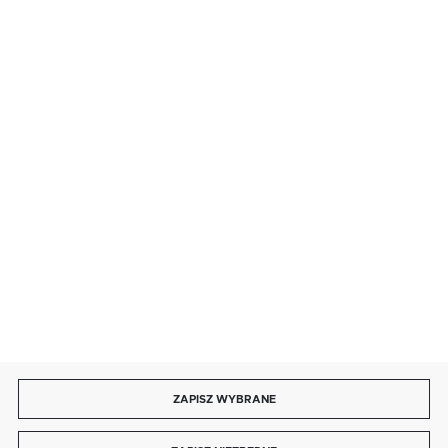
SZYBKA DOSTAWA
LEASING
DOŁĄCZ DO NAS
ZAPISZ WYBRANE
Copyright by bmbtechnologie.pl