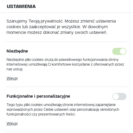
USTAWIENIA
NA BUDOWĘ
USTAWIENIA REGIONALNE
NA CZAS
NA PEWNO
Szanujemy Twoją prywatność. Możesz zmienić ustawienia
cookies lub zaakceptować je wszystkie. W dowolnym
Lokalizacja
momencie możesz dokonać zmiany swoich ustawień.
Polska
Zbiorniki i części zbiorników mixokretów
Kosze zasypowe
Język
Kosze zasypowe
Niezbędne
(8)
polski
Niezbędne pliki cookies służą do prawidłowego funkcjonowania strony
internetowej i umożliwiają Ci komfortowe korzystanie z oferowanych przez
Waluta
Kosze zasypowe – niezastąpione
nas usług.
Polski złoty (PLN)
Pliki cookies odpowiadają na podejmowane przez Ciebie działania w celu
w transporcie i dozowaniu
Więcej
m.in. dostosowania Twoich ustawień preferencji prywatności, logowania czy
wypełniania formularzy. Dzięki plikom cookies strona, z której korzystasz,
materiałów sypkich
może działać bez zakłóceń.
ZAPISZ
Funkcjonalne i personalizacyjne
Nasze
kosze zasypowe
to solidne i funkcjonalne
Tego typu pliki cookies umożliwiają stronie internetowej zapamiętanie
rozwiązanie dla profesjonalistów w branży budowlanej i
wprowadzonych przez Ciebie ustawień oraz personalizację określonych
przemysłowej. Stanowią one niezbędny element
funkcjonalności czy prezentowanych treści.
wyposażenia każdego placu budowy, magazynu czy zakładu
Dzięki tym plikom cookies możemy zapewnić Ci większy komfort
Więcej
przemysłowego, zapewniając sprawny i bezpieczny
korzystania z funkcjonalności naszej strony poprzez dopasowanie jej do
transport materiałów sypkich, takich jak beton, zaprawy,
Twoich indywidualnych preferencji. Wyrażenie zgody na funkcjonalne i