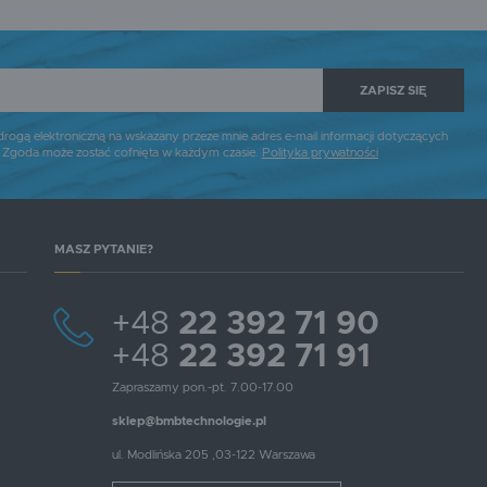
i
ZAPISZ SIĘ
gą elektroniczną na wskazany przeze mnie adres e-mail informacji dotyczących
. Zgoda może zostać cofnięta w każdym czasie.
Polityka prywatności
MASZ PYTANIE?
+48
22 392 71 90
+48
22 392 71 91
Zapraszamy pon.-pt. 7.00-17.00
sklep@bmbtechnologie.pl
ul. Modlińska 205 ,03-122 Warszawa