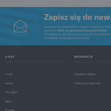
P
W
T
p
o
Zapisz się do new
t
Zapisz się do newslettera na naszym sklepie internet
wysokości
50zł na zamówienie powyżej 500zł.
Kod rabatowy jest dostępny wyłącznie dla zalogowa
obowiązuje od drugiego zamówienia.
O NAS
INFORMACJE
O nas
Regulamin sklepu
Serwis
Polityka prywatności
Wynajem
Blog
Kontakt