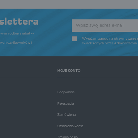
romocyjne pliki cookies służą do prezentowania Ci naszych komunikatów na podstawie analizy
ięcej
woich upodobań oraz Twoich zwyczajów dotyczących przeglądanej witryny internetowej. Treści
romocyjne mogą pojawić się na stronach podmiotów trzecich lub firm będących naszymi partneram
raz innych dostawców usług. Firmy te działają w charakterze pośredników prezentujących nasze
slettera
reści w postaci wiadomości, ofert, komunikatów mediów społecznościowych.
owym i odbierz rabat w
Wyrażam zgodę na otrzymywanie dro
nych użytkowników i
świadczonych przez Administratora
MOJE KONTO
Logowanie
Rejestracja
Zamówienia
Ustawiania konta
Zmiana hasła