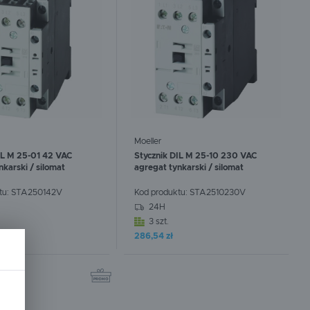
SPEWE
STRONG-TECH
WAGNER
WEBER MT
Moeller
IL M 25-01 42 VAC
Stycznik DIL M 25-10 230 VAC
nkarski / silomat
agregat tynkarski / silomat
tu:
STA250142V
Kod produktu:
STA2510230V
24H
3 szt.
:
0
szt.
W koszyku:
0
szt.
286,54 zł