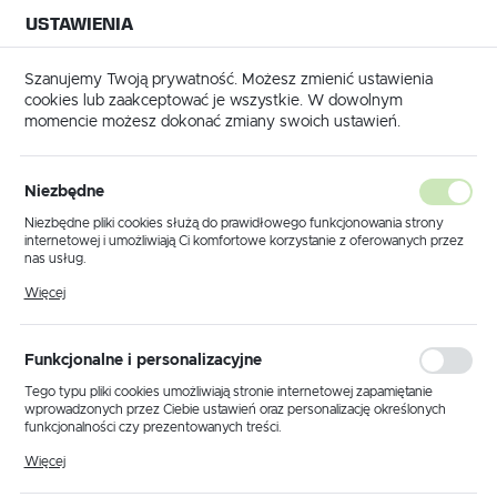
USTAWIENIA
NA BUDOWĘ
USTAWIENIA REGIONALNE
NA CZAS
NA PEWNO
Szanujemy Twoją prywatność. Możesz zmienić ustawienia
cookies lub zaakceptować je wszystkie. W dowolnym
Lokalizacja
momencie możesz dokonać zmiany swoich ustawień.
Polska
Tynkowanie
Odzież tynkarska
Spodnie tynkarskie
Język
Spodnie tynkarskie
Niezbędne
(4)
polski
Niezbędne pliki cookies służą do prawidłowego funkcjonowania strony
internetowej i umożliwiają Ci komfortowe korzystanie z oferowanych przez
Waluta
Spodnie tynkarskie w ofercie
nas usług.
Polski złoty (PLN)
Pliki cookies odpowiadają na podejmowane przez Ciebie działania w celu
BMB Technologie
Więcej
m.in. dostosowania Twoich ustawień preferencji prywatności, logowania czy
wypełniania formularzy. Dzięki plikom cookies strona, z której korzystasz,
może działać bez zakłóceń.
Jesteśmy profesjonalną firmą, która zajmuje się
ZAPISZ
Funkcjonalne i personalizacyjne
kompleksowym zaopatrzeniem klienta w zakresie
materiałów tynkarskich, posadzkarskich czy budowlanych. W
Tego typu pliki cookies umożliwiają stronie internetowej zapamiętanie
wprowadzonych przez Ciebie ustawień oraz personalizację określonych
swojej ofercie posiadamy również spodnie tynkarskie
funkcjonalności czy prezentowanych treści.
zapewniające najwyższy komfort podczas wykonywania
Dzięki tym plikom cookies możemy zapewnić Ci większy komfort
czynności związanych z tynkowaniem.
Więcej
korzystania z funkcjonalności naszej strony poprzez dopasowanie jej do
Twoich indywidualnych preferencji. Wyrażenie zgody na funkcjonalne i
ROZWIŃ