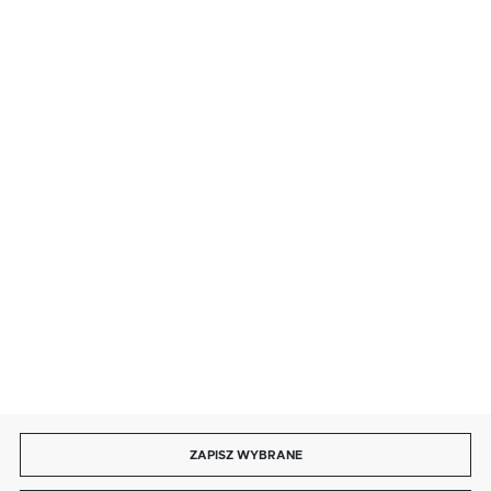
SZYBKA DOSTAWA
LEASING
DOŁĄCZ DO NAS
ZAPISZ WYBRANE