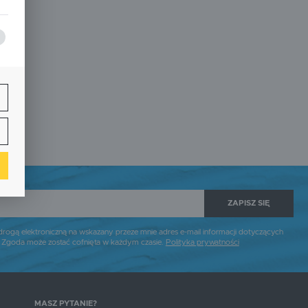
j
ą
w.
ne
ZAPISZ SIĘ
h
gą elektroniczną na wskazany przeze mnie adres e-mail informacji dotyczących
. Zgoda może zostać cofnięta w każdym czasie.
Polityka prywatności
i
MASZ PYTANIE?