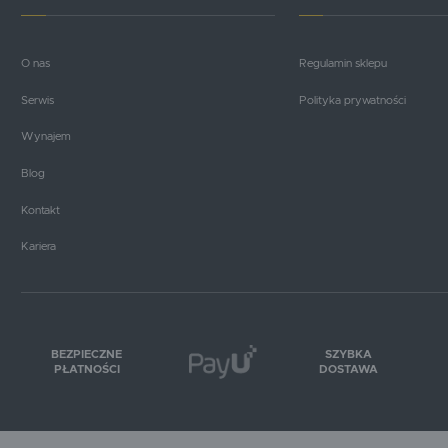
PŁYNY I OLEJE
O nas
Regulamin sklepu
CZĘŚCI ELEKTRYCZNE
Serwis
Polityka prywatności
Wynajem
Blog
Kontakt
Kariera
BEZPIECZNE
SZYBKA
PŁATNOŚCI
DOSTAWA