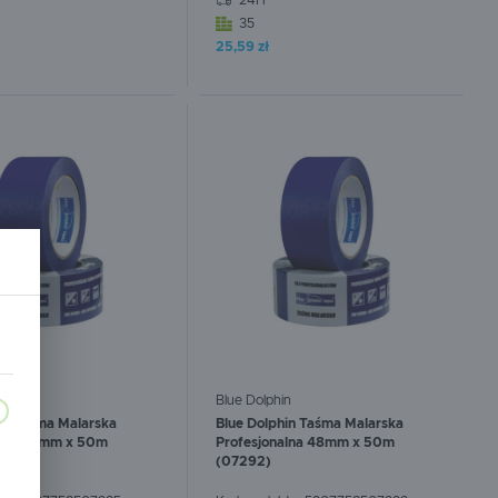
24H
35
25,59 zł
:
0
szt.
W koszyku:
0
szt.
n
Blue Dolphin
in Taśma Malarska
Blue Dolphin Taśma Malarska
alna 38mm x 50m
Profesjonalna 48mm x 50m
(07292)
a,