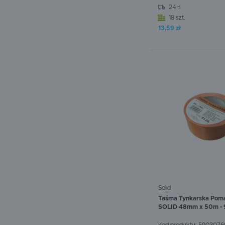
24H
18 szt.
13,59 zł
W koszyku:
0
szt.
Solid
Taśma Tynkarska Pom
SOLID 48mm x 50m - 