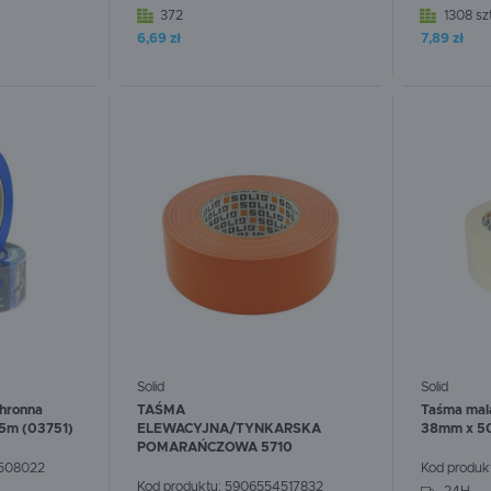
372
1308 szt
6,69 zł
7,89 zł
W koszyku:
0
szt.
W koszyku
Solid
Solid
chronna
TAŚMA
Taśma mala
5m (03751)
ELEWACYJNA/TYNKARSKA
38mm x 5
POMARAŃCZOWA 5710
508022
Kod produk
Kod produktu:
5906554517832