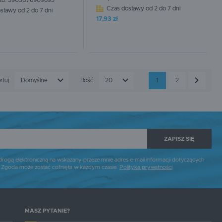
tu:
5903076909695
Czas dostawy od 2 do 7 dni
stawy od 2 do 7 dni
CEJ
WIĘCEJ
17,93 zł
rtuj
Domyślne
Ilość
20
1
2
ZAPISZ SIĘ
gą elektroniczną na wskazany przeze mnie adres e-mail informacji dotyczących
. Zgoda może zostać cofnięta w każdym czasie.
Polityka prywatności
MASZ PYTANIE?