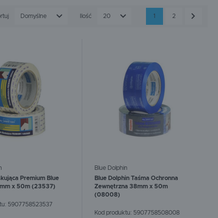
ystości, takich jak: gniazdka, włączniki, framugi drzwi,
SPEWE
STRONG-TECH
e na:
stal, drewno, plastik, szkło aluminium, winyl i nie
rtuj
Domyślne
Ilość
20
1
2
WAGNER
WEBER MT
ach, przy czym należy pamiętać, powinny one pracować
wiednio do zastosowania.
któw
przedawane przez nas produkty cieszą się dużą
szamy do zakupów w sklepie internetowym, a w
n
Blue Dolphin
kująca Premium Blue
Blue Dolphin Taśma Ochronna
8mm x 50m (23537)
Zewnętrzna 38mm x 50m
(08008)
tu:
5907758523537
Kod produktu:
5907758508008