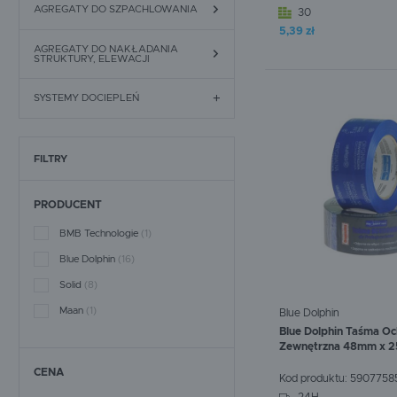
AGREGATY TYNKARSKIE MIXER
CZYSZCZAKI
AGREGATY DO SZPACHLOWANIA
30
5,39 zł
KIELNIE
GĄBKI
BUTY TYNKARSKIE
W koszyku:
0
szt.
LANCE
AGREGATY DO NAKŁADANIA
STRUKTURY, ELEWACJI
PACE TYNKARSKIE
SKROBAKI I HEBLE
KASKI
DYSZE
SYSTEMY DOCIEPLEŃ
PIÓRO DO GŁADZI
OKULARY
MIESZADŁA
TYNKI ELEWACYJNE
MASKI
FILTRY
ZŁĄCZKI
KLEJE DO SYSTEMÓW DOCIEPLEŃ
POMPY ŚLIMAKOWE DO
PRODUCENT
AGREGATÓW TYNKARSKICH
FARBY DO SYSTEMÓW DOCIEPLEŃ
BMB Technologie
(1)
WYPOSAŻENIE SKRZYNKI
SIATKI ELEWACYJNE
Blue Dolphin
(16)
STEROWNICZEJ
Solid
(8)
AKCESORIA ELEWACYJNE
SPRZĘGŁA DO AGREGATÓW
TYNKARSKICH
Maan
(1)
Blue Dolphin
Blue Dolphin Taśma O
SPRĘŻARKI DO AGREGATÓW
Zewnętrzna 48mm x 2
TYNKARSKICH
CENA
Kod produktu:
5907758
UKŁAD WODNY