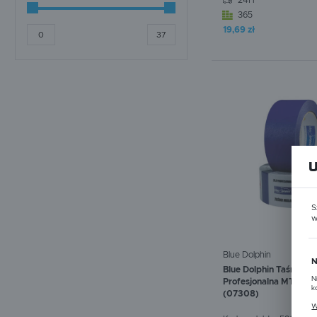
24H
365
ELEMENTY KONSTRUKCJI
19,69 zł
AGREGATU
W koszyku:
0
szt.
S
w
Blue Dolphin
N
Blue Dolphin Taśma Ma
N
Profesjonalna MT-PG
k
(07308)
P
W
u