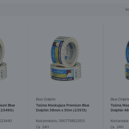
ecyzyjne odizolowanie powierzchni, które należy zachować w pełnej cz
SOLID
SPEEFLO
Taśmy można przytwierdzić do różnych powierzchni. Mogą być klejon
So
URSA
WACKER
my tynkarskiej, maskującej
korzystywania zarówno na gładkich jak i chropowatych powierzchni
wskazanym w ich charakterystyce. Taśma powinna być dobrana odpo
 jakość oferowanych produ
a się z całym asortymentem oferowanym przez BMB Technologie. S
oskonałym parametrom technicznymi oraz atrakcyjnym cenom. Zapra
zachęcamy do kontaktu z naszymi doradcami.
Blue Dolphin
Blue Dolphi
ium Blue
Taśma Maskująca Premium Blue
Taśma Mas
(23490)
Dolphin 38mm x 50m (23513)
Dolphin 4
523490
Kod produktu:
5907758523513
Kod produk
24H
24H