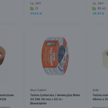
24H
24H
13
85 szt.
24,02 zł
28,39 zł
W koszyku:
0
szt.
W koszyku
Blue Dolphin
Solid
arańczowa
Taśma tynkarska / elewacyjna Biała
Taśma mala
9126
30 DNI 38 mm x 50 m -
48mm x 5
Bluedolphin