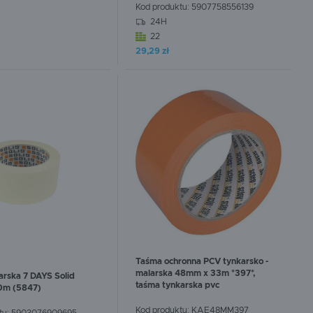
Kod produktu:
5907758556139
24H
22
:
0
szt.
W koszyku:
0
szt.
29,29 zł
Taśma ochronna PCV tynkarsko -
malarska 48mm x 33m *397*,
rska 7 DAYS Solid
taśma tynkarska pvc
0m (5847)
Kod produktu:
KAE48MM397