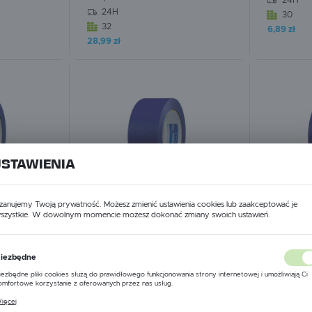
24H
24H
30
32
6,89 zł
W koszyku:
0
szt.
W koszyku
28,99 zł
USTAWIENIA
zanujemy Twoją prywatność. Możesz zmienić ustawienia cookies lub zaakceptować je
szystkie. W dowolnym momencie możesz dokonać zmiany swoich ustawień.
USTAWIENIA REGIONALNE
Blue Dolphin
Blue Dolphi
iezbędne
larska
Blue Dolphin Taśma Malarska
Blue Dolph
Lokalizacja
iezbędne pliki cookies służą do prawidłowego funkcjonowania strony internetowej i umożliwiają Ci
 25mm x 50m
Profesjonalna MT-PG 30mm x 50m
Profesjon
Polska
omfortowe korzystanie z oferowanych przez nas usług.
(15952)
(07285)
liki cookies odpowiadają na podejmowane przez Ciebie działania w celu m.in. dostosowania Twoich
ięcej
stawień preferencji prywatności, logowania czy wypełniania formularzy. Dzięki plikom cookies stron