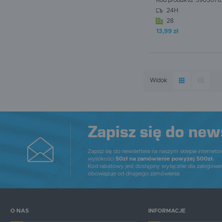
Kod produktu:
5903076
24H
28
13,99 zł
W koszyku:
0
szt.
Widok
Zapisz się do new
Zapisz się do newslettera na naszym sklepie internet
wysokości
50zł na zamówienie powyżej 500zł.
Kod rabatowy jest dostępny wyłącznie dla zalogowa
obowiązuje od drugiego zamówienia.
O NAS
INFORMACJE