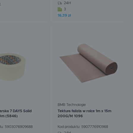
24H
.
3
:
0
szt.
W koszyku:
0
szt.
16,39 zł
BMB Technologie
rska 7 DAYS Solid
Tektura falista w rolce 1m x 15m
0m (5846)
200G/M 1096
tu:
5903076909688
Kod produktu:
5907776910968