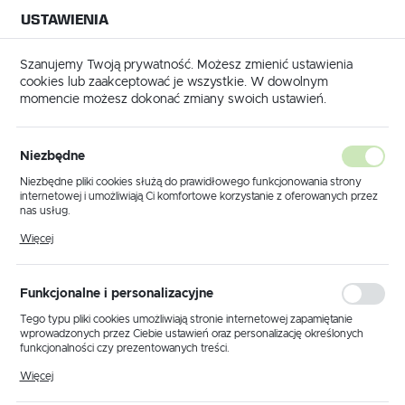
USTAWIENIA
NA BUDOWĘ
USTAWIENIA REGIONALNE
NA CZAS
NA PEWNO
Szanujemy Twoją prywatność. Możesz zmienić ustawienia
cookies lub zaakceptować je wszystkie. W dowolnym
Lokalizacja
momencie możesz dokonać zmiany swoich ustawień.
Polska
Tynkowanie
Systemy dociepleń
Tynki elewacyjne
Język
Tynki elewacyjne
Niezbędne
(42)
polski
Niezbędne pliki cookies służą do prawidłowego funkcjonowania strony
internetowej i umożliwiają Ci komfortowe korzystanie z oferowanych przez
Waluta
Tynki elewacyjne w ofercie BMB
nas usług.
Polski złoty (PLN)
Pliki cookies odpowiadają na podejmowane przez Ciebie działania w celu
Technologie
Więcej
m.in. dostosowania Twoich ustawień preferencji prywatności, logowania czy
wypełniania formularzy. Dzięki plikom cookies strona, z której korzystasz,
może działać bez zakłóceń.
Jesteśmy profesjonalną firmą, która zajmuje się
ZAPISZ
Funkcjonalne i personalizacyjne
kompleksowym zaopatrzeniem klienta w zakresie
materiałów tynkarskich, posadzkarskich czy budowlanych.
Tego typu pliki cookies umożliwiają stronie internetowej zapamiętanie
wprowadzonych przez Ciebie ustawień oraz personalizację określonych
Posiadamy tynki elewacyjne
wykorzystywane do
funkcjonalności czy prezentowanych treści.
wykończenia ścian uprzednio zaizolowanych styropianem lub
Dzięki tym plikom cookies możemy zapewnić Ci większy komfort
wełną mineralną. W naszej ofercie posiadamy: tynki
Więcej
korzystania z funkcjonalności naszej strony poprzez dopasowanie jej do
elewacyjne silikonowe, siloksanowe oraz akrylowe firmy
Twoich indywidualnych preferencji. Wyrażenie zgody na funkcjonalne i
Knauf.