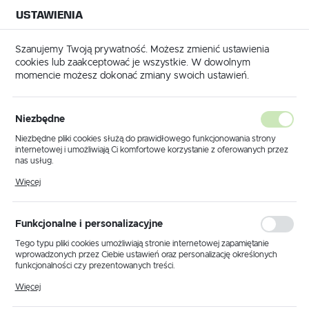
USTAWIENIA
NA BUDOWĘ
USTAWIENIA REGIONALNE
NA CZAS
NA PEWNO
Szanujemy Twoją prywatność. Możesz zmienić ustawienia
cookies lub zaakceptować je wszystkie. W dowolnym
Lokalizacja
momencie możesz dokonać zmiany swoich ustawień.
Polska
 i części do mixokretów
Wentylatory do silników mixokretów
Język
Wentylatory do silników
Niezbędne
polski
mixokretów
Niezbędne pliki cookies służą do prawidłowego funkcjonowania strony
internetowej i umożliwiają Ci komfortowe korzystanie z oferowanych przez
Waluta
nas usług.
Polski złoty (PLN)
Pliki cookies odpowiadają na podejmowane przez Ciebie działania w celu
Wentylatory do silników
Więcej
m.in. dostosowania Twoich ustawień preferencji prywatności, logowania czy
wypełniania formularzy. Dzięki plikom cookies strona, z której korzystasz,
mixokretów – niezawodne
może działać bez zakłóceń.
ZAPISZ
chłodzenie maszyn
Funkcjonalne i personalizacyjne
Tego typu pliki cookies umożliwiają stronie internetowej zapamiętanie
wprowadzonych przez Ciebie ustawień oraz personalizację określonych
Wentylatory do silników mixokretów to kluczowe elementy
funkcjonalności czy prezentowanych treści.
zapewniające optymalne warunki pracy silników oraz
Dzięki tym plikom cookies możemy zapewnić Ci większy komfort
długotrwałą eksploatację maszyn. Właściwie dobrany
Więcej
korzystania z funkcjonalności naszej strony poprzez dopasowanie jej do
wentylator zapewnia stabilne chłodzenie i minimalizuje
Twoich indywidualnych preferencji. Wyrażenie zgody na funkcjonalne i
ryzyko przegrzewania się urządzenia. Dzięki nim możliwa