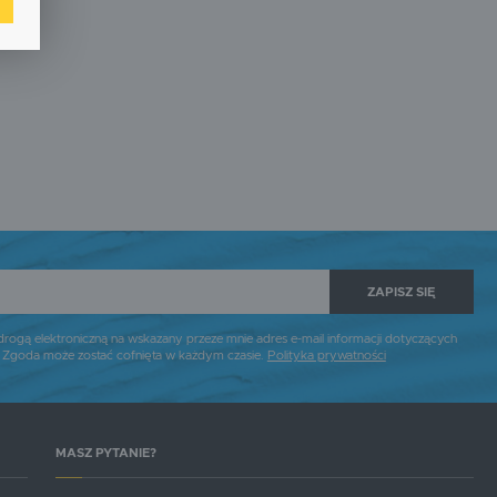
w.
ne
h
i
ZAPISZ SIĘ
gą elektroniczną na wskazany przeze mnie adres e-mail informacji dotyczących
. Zgoda może zostać cofnięta w każdym czasie.
Polityka prywatności
MASZ PYTANIE?