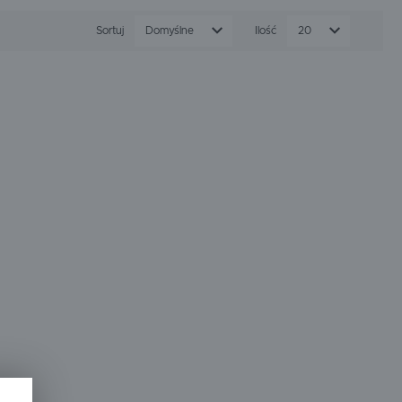
zeństwo operatorowi i maszynie. Oferowane przez nas
SPEWE
STRONG-TECH
Sortuj
Domyślne
Ilość
20
WAGNER
WEBER MT
lających, wytrzymujące ciśnienie robocze sięgające
od -40°C do nawet +100°C, co jest kluczowe przy pracy
ią gumę przed uszkodzeniami mechanicznymi i ostrym
wych
wniają bezpieczny transport oleju napędowego ze
y 3/8") łączące pompy z siłownikami lub podzespołami