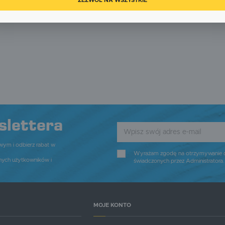
ZEZWÓL NA WSZYSTKIE
am na ocenę naszych serwisów internetowych pod względem ich popularności wśród użytkownikó
gromadzone informacje są przetwarzane w formie zanonimizowanej. Wyrażenie zgody na analitycz
liki cookies gwarantuje dostępność wszystkich funkcjonalności.
eklamowe
zięki reklamowym plikom cookies prezentujemy Ci najciekawsze informacje i aktualności na stronac
aszych partnerów.
romocyjne pliki cookies służą do prezentowania Ci naszych komunikatów na podstawie analizy
ięcej
woich upodobań oraz Twoich zwyczajów dotyczących przeglądanej witryny internetowej. Treści
romocyjne mogą pojawić się na stronach podmiotów trzecich lub firm będących naszymi partneram
raz innych dostawców usług. Firmy te działają w charakterze pośredników prezentujących nasze
reści w postaci wiadomości, ofert, komunikatów mediów społecznościowych.
slettera
owym i odbierz rabat w
Wyrażam zgodę na otrzymywanie dro
nych użytkowników i
świadczonych przez Administratora
MOJE KONTO