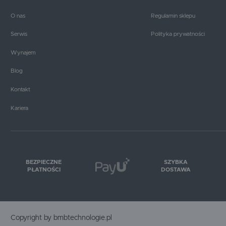
O nas
Regulamin sklepu
Serwis
Polityka prywatności
Wynajem
Blog
Kontakt
Kariera
BEZPIECZNE
SZYBKA
PŁATNOŚCI
DOSTAWA
Copyright by bmbtechnologie.pl