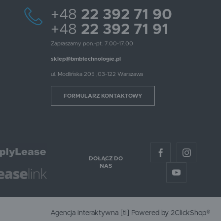
+48
22 392 71 90
+48
22 392 71 91
Zapraszamy pon.-pt. 7.00-17.00
sklep@bmbtechnologie.pl
ul. Modlińska 205 ,03-122 Warszawa
FORMULARZ KONTAKTOWY
DOŁĄCZ DO
NAS
Agencja interaktywna
[ti]
Powered by
2ClickShop®