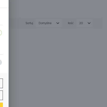
em hydraulicznym (np. wersje DHBS).
ać przewody?
Sortuj
Domyślne
Ilość
20
ego pęknięcia węża pod ciśnieniem. Regularna wymiana
apowietrzeniem, a układ hydrauliczny przed kosztownym
a,
j
ą