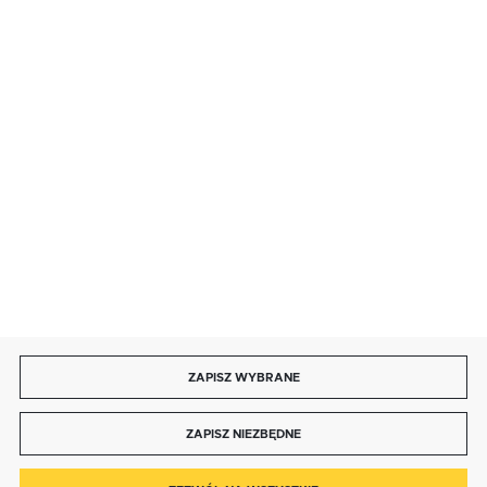
SZYBKA DOSTAWA
LEASING
DOŁĄCZ DO NAS
ZAPISZ WYBRANE
Copyright by bmbtechnologie.pl
ZAPISZ NIEZBĘDNE
Agencja interaktywna
[ti]
Powered by
2ClickShop®
0