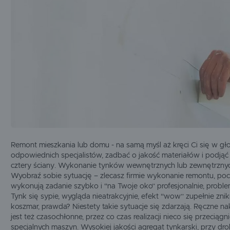
SIGMA
SIKA
SOLA
OGRZEWANIE I
OSUSZANIE
SŁOWIK
TIKKURILA
TITAN
CHEMIA BUDOWLANA
WIGOLEN
ZASILANIE
MASZYNY UŻYWANE
Remont mieszkania lub domu - na samą myśl aż kręci Ci się w gło
odpowiednich specjalistów, zadbać o jakość materiałów i podjąć
cztery ściany. Wykonanie tynków wewnętrznych lub zewnętrznych
Wyobraź sobie sytuację – zlecasz firmie wykonanie remontu, poc
wykonują zadanie szybko i “na Twoje oko” profesjonalnie, proble
Tynk się sypie, wygląda nieatrakcyjnie, efekt “wow” zupełnie zn
koszmar, prawda? Niestety takie sytuacje się zdarzają. Ręczne n
jest też czasochłonne, przez co czas realizacji nieco się przeciąg
specjalnych maszyn. Wysokiej jakości
agregat tynkarski
, przy dr