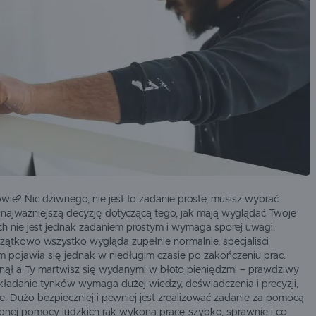
SOLID
SPEEFLO
URSA
WACKER
wie? Nic dziwnego, nie jest to zadanie proste, musisz wybrać
 najważniejszą decyzję dotyczącą tego, jak mają wyglądać Twoje
 nie jest jednak zadaniem prostym i wymaga sporej uwagi.
zątkowo wszystko wygląda zupełnie normalnie, specjaliści
m pojawia się jednak w niedługim czasie po zakończeniu prac.
iknął a Ty martwisz się wydanymi w błoto pieniędzmi – prawdziwy
akładanie tynków wymaga dużej wiedzy, doświadczenia i precyzji,
nie. Dużo bezpieczniej i pewniej jest zrealizować zadanie za pomocą
obnej pomocy ludzkich rąk wykona pracę szybko, sprawnie i co