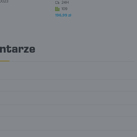
0023
24H
109
196,99 zł
W koszyku:
0
szt.
ntarze