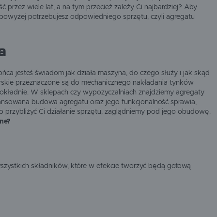
 przez wiele lat, a na tym przecież zależy Ci najbardziej? Aby
 powyżej potrzebujesz odpowiedniego sprzętu, czyli agregatu
a
końca jesteś świadom jak działa maszyna, do czego służy i jak skąd
nkarskie przeznaczone są do mechanicznego nakładania tynków
 dokładnie. W sklepach czy wypożyczalniach znajdziemy agregaty
ansowana budowa agregatu oraz jego funkcjonalność sprawia,
o przybliżyć Ci działanie sprzętu, zaglądniemy pod jego obudowę.
lne?
 wszystkich składników, które w efekcie tworzyć będą gotową