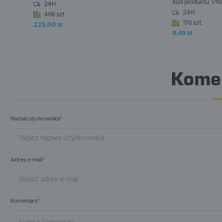
Kod produktu:
PN
24H
24H
466 szt.
176 szt.
225,00 zł
W koszyku:
0
szt.
W koszyku:
0
szt.
8,49 zł
Kome
Nazwa użytkownika*
Adres e-mail*
Komentarz*