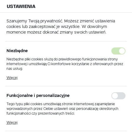
USTAWIENIA
NA BUDOWĘ
USTAWIENIA REGIONALNE
NA CZAS
NA PEWNO
Szanujemy Twoją prywatność. Możesz zmienić ustawienia
cookies lub zaakceptować je wszystkie. W dowolnym
Lokalizacja
momencie możesz dokonać zmiany swoich ustawień.
Polska
Język
Niezbędne
PORADY
polski
Niezbędne pliki cookies służą do prawidłowego funkcjonowania strony
Posadzki żywiczne -
internetowej i umożliwiają Ci komfortowe korzystanie z oferowanych przez
Waluta
nas usług.
wszystko co trzeba o nich
Polski złoty (PLN)
Pliki cookies odpowiadają na podejmowane przez Ciebie działania w celu
Więcej
wiedzieć
m.in. dostosowania Twoich ustawień preferencji prywatności, logowania czy
wypełniania formularzy. Dzięki plikom cookies strona, z której korzystasz,
może działać bez zakłóceń.
30 - 07 - 2024
ZAPISZ
Funkcjonalne i personalizacyjne
Tego typu pliki cookies umożliwiają stronie internetowej zapamiętanie
wprowadzonych przez Ciebie ustawień oraz personalizację określonych
funkcjonalności czy prezentowanych treści.
Dzięki tym plikom cookies możemy zapewnić Ci większy komfort
Więcej
korzystania z funkcjonalności naszej strony poprzez dopasowanie jej do
Twoich indywidualnych preferencji. Wyrażenie zgody na funkcjonalne i