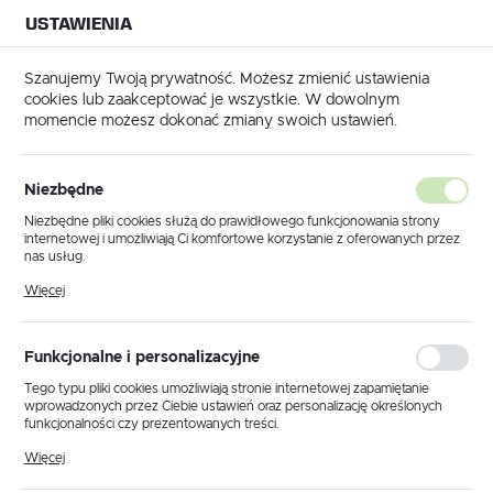
USTAWIENIA
NA BUDOWĘ
USTAWIENIA REGIONALNE
NA CZAS
NA PEWNO
Szanujemy Twoją prywatność. Możesz zmienić ustawienia
cookies lub zaakceptować je wszystkie. W dowolnym
Lokalizacja
momencie możesz dokonać zmiany swoich ustawień.
Polska
Język
Niezbędne
PORADY
polski
Niezbędne pliki cookies służą do prawidłowego funkcjonowania strony
Wyrównywanie ścian i
internetowej i umożliwiają Ci komfortowe korzystanie z oferowanych przez
Waluta
nas usług.
sufitów - jak i czym to
Polski złoty (PLN)
Pliki cookies odpowiadają na podejmowane przez Ciebie działania w celu
Więcej
wykonać?
m.in. dostosowania Twoich ustawień preferencji prywatności, logowania czy
wypełniania formularzy. Dzięki plikom cookies strona, z której korzystasz,
może działać bez zakłóceń.
19 - 05 - 2022
ZAPISZ
Funkcjonalne i personalizacyjne
Tego typu pliki cookies umożliwiają stronie internetowej zapamiętanie
wprowadzonych przez Ciebie ustawień oraz personalizację określonych
funkcjonalności czy prezentowanych treści.
Dzięki tym plikom cookies możemy zapewnić Ci większy komfort
Więcej
korzystania z funkcjonalności naszej strony poprzez dopasowanie jej do
Twoich indywidualnych preferencji. Wyrażenie zgody na funkcjonalne i