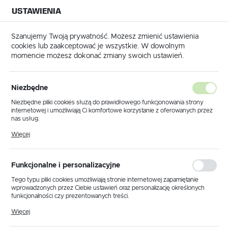
USTAWIENIA
NA BUDOWĘ
USTAWIENIA REGIONALNE
NA CZAS
NA PEWNO
Szanujemy Twoją prywatność. Możesz zmienić ustawienia
cookies lub zaakceptować je wszystkie. W dowolnym
Lokalizacja
momencie możesz dokonać zmiany swoich ustawień.
Polska
Strona główna
Mc Bauchemie
Język
Mc Bauchemie
Niezbędne
(2)
polski
Niezbędne pliki cookies służą do prawidłowego funkcjonowania strony
internetowej i umożliwiają Ci komfortowe korzystanie z oferowanych przez
Waluta
nas usług.
Polski złoty (PLN)
Pliki cookies odpowiadają na podejmowane przez Ciebie działania w celu
Więcej
m.in. dostosowania Twoich ustawień preferencji prywatności, logowania czy
wypełniania formularzy. Dzięki plikom cookies strona, z której korzystasz,
może działać bez zakłóceń.
Sortowanie domyślne
FILTRUJ
ZAPISZ
Funkcjonalne i personalizacyjne
Tego typu pliki cookies umożliwiają stronie internetowej zapamiętanie
wprowadzonych przez Ciebie ustawień oraz personalizację określonych
funkcjonalności czy prezentowanych treści.
Dzięki tym plikom cookies możemy zapewnić Ci większy komfort
Więcej
korzystania z funkcjonalności naszej strony poprzez dopasowanie jej do
Twoich indywidualnych preferencji. Wyrażenie zgody na funkcjonalne i