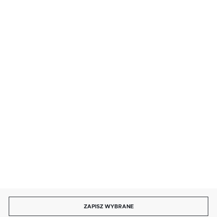
SZYBKA DOSTAWA
LEASING
DOŁĄCZ DO NAS
ZAPISZ WYBRANE