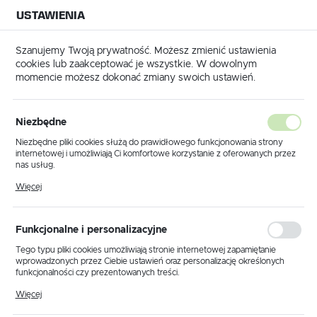
USTAWIENIA
NA BUDOWĘ
USTAWIENIA REGIONALNE
NA CZAS
NA PEWNO
Szanujemy Twoją prywatność. Możesz zmienić ustawienia
cookies lub zaakceptować je wszystkie. W dowolnym
Lokalizacja
momencie możesz dokonać zmiany swoich ustawień.
Polska
ditiv P900 - Wysokiej jakiości plastyfikator do jastrychów - 35 kg
Język
Niezbędne
Plastyfikator Estrifan Additiv
polski
Niezbędne pliki cookies służą do prawidłowego funkcjonowania strony
internetowej i umożliwiają Ci komfortowe korzystanie z oferowanych przez
P900 - Wysokiej jakiości
Waluta
nas usług.
Polski złoty (PLN)
plastyfikator do jastrychów -
Pliki cookies odpowiadają na podejmowane przez Ciebie działania w celu
Więcej
m.in. dostosowania Twoich ustawień preferencji prywatności, logowania czy
wypełniania formularzy. Dzięki plikom cookies strona, z której korzystasz,
35 kg
może działać bez zakłóceń.
ZAPISZ
Funkcjonalne i personalizacyjne
Tego typu pliki cookies umożliwiają stronie internetowej zapamiętanie
wprowadzonych przez Ciebie ustawień oraz personalizację określonych
funkcjonalności czy prezentowanych treści.
Dzięki tym plikom cookies możemy zapewnić Ci większy komfort
Więcej
korzystania z funkcjonalności naszej strony poprzez dopasowanie jej do
Twoich indywidualnych preferencji. Wyrażenie zgody na funkcjonalne i