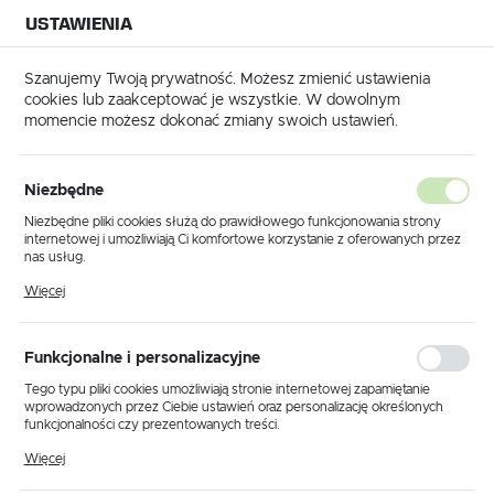
USTAWIENIA
NA BUDOWĘ
USTAWIENIA REGIONALNE
NA CZAS
NA PEWNO
Szanujemy Twoją prywatność. Możesz zmienić ustawienia
cookies lub zaakceptować je wszystkie. W dowolnym
Lokalizacja
momencie możesz dokonać zmiany swoich ustawień.
Polska
Strona główna
Elektronarzędzia
Mieszarki i mieszadła
Język
Mieszarki i mieszadła
Niezbędne
(182)
polski
Niezbędne pliki cookies służą do prawidłowego funkcjonowania strony
internetowej i umożliwiają Ci komfortowe korzystanie z oferowanych przez
Waluta
Mieszadło elektryczne dla
nas usług.
Polski złoty (PLN)
Pliki cookies odpowiadają na podejmowane przez Ciebie działania w celu
profesjonalistów
Więcej
m.in. dostosowania Twoich ustawień preferencji prywatności, logowania czy
wypełniania formularzy. Dzięki plikom cookies strona, z której korzystasz,
może działać bez zakłóceń.
W zależności od mocy oraz rodzaju mieszadła, mieszarki
ZAPISZ
Funkcjonalne i personalizacyjne
elektryczne są przydatne do mieszania rozmaitych substancji,
takich jak farby, wszelkiego typu zapraw, klejów, tynków,
Tego typu pliki cookies umożliwiają stronie internetowej zapamiętanie
wprowadzonych przez Ciebie ustawień oraz personalizację określonych
gipsu, cementu i betonu. Mieszalnik do zaprawy specjalnej to
funkcjonalności czy prezentowanych treści.
sprzęt dla profesjonalistów, niezbędny podczas prac
Dzięki tym plikom cookies możemy zapewnić Ci większy komfort
remontowych, tynkarskich i murarskich.
Więcej
korzystania z funkcjonalności naszej strony poprzez dopasowanie jej do
Twoich indywidualnych preferencji. Wyrażenie zgody na funkcjonalne i
ROZWIŃ