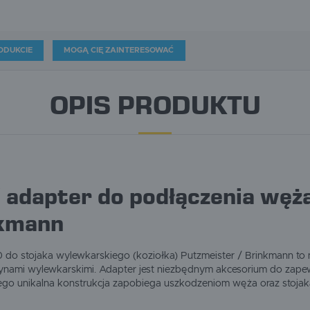
ODUKCIE
MOGĄ CIĘ ZAINTERESOWAĆ
OPIS PRODUKTU
/ adapter do podłączenia węża
nkmann
0 do stojaka wylewkarskiego (koziołka) Putzmeister / Brinkmann to
ynami wylewkarskimi. Adapter jest niezbędnym akcesorium do zapewn
 jego unikalna konstrukcja zapobiega uszkodzeniom węża oraz stojak