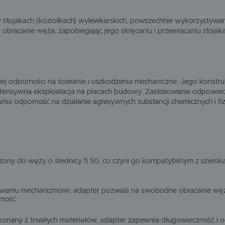
w stojakach (koziołkach) wylewkarskich, powszechnie wykorzystywa
racanie węża, zapobiegając jego skręcaniu i przewracaniu stojaka, c
ej odporności na ścieranie i uszkodzenia mechaniczne. Jego konstr
intensywna eksploatacja na placach budowy. Zastosowanie odpowie
nia odporność na działanie agresywnych substancji chemicznych i fi
naczony do węży o średnicy fi 50, co czyni go kompatybilnym z sze
towemu mechanizmowi, adapter pozwala na swobodne obracanie węża
ność.
nany z trwałych materiałów, adapter zapewnia długowieczność i odp