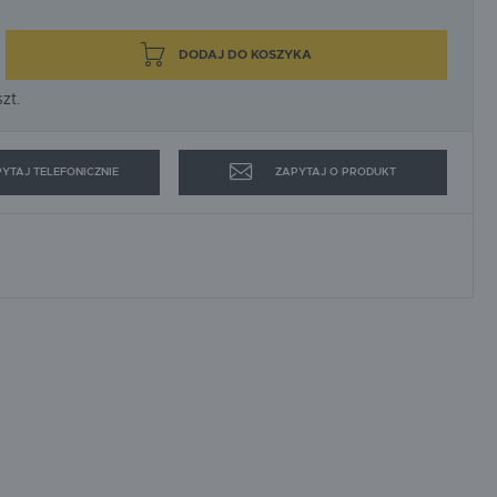
SPEWE
STRONG-TECH
WAGNER
WEBER MT
DODAJ DO KOSZYKA
zt.
YTAJ TELEFONICZNIE
ZAPYTAJ O PRODUKT