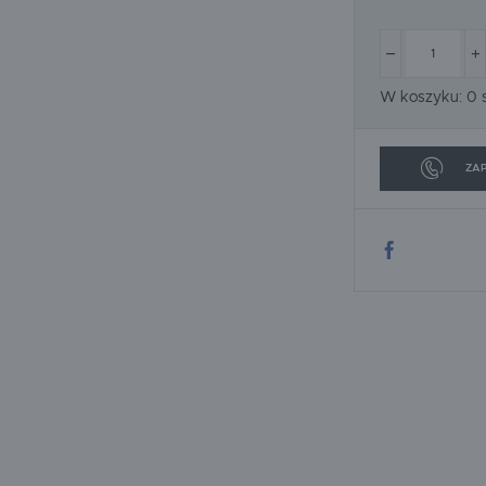
SOLID
SPEEFLO
URSA
WACKER
W koszyku:
0
s
ZAP