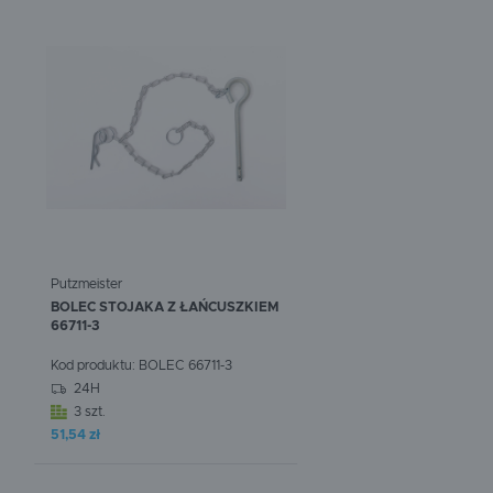
Putzmeister
BOLEC STOJAKA Z ŁAŃCUSZKIEM
66711-3
Kod produktu:
BOLEC 66711-3
24H
3 szt.
W koszyku:
0
szt.
51,54 zł