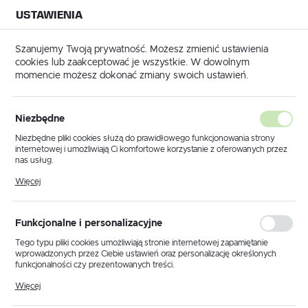
USTAWIENIA
NA BUDOWĘ
USTAWIENIA REGIONALNE
NA CZAS
NA PEWNO
Szanujemy Twoją prywatność. Możesz zmienić ustawienia
cookies lub zaakceptować je wszystkie. W dowolnym
Lokalizacja
momencie możesz dokonać zmiany swoich ustawień.
Polska
regaty malarskie Wagner
Agregat malarski Wagner PS 3.34
Język
Niezbędne
Agregat malarski Wagner PS
polski
Niezbędne pliki cookies służą do prawidłowego funkcjonowania strony
internetowej i umożliwiają Ci komfortowe korzystanie z oferowanych przez
3.34
Waluta
nas usług.
Polski złoty (PLN)
Pliki cookies odpowiadają na podejmowane przez Ciebie działania w celu
Więcej
m.in. dostosowania Twoich ustawień preferencji prywatności, logowania czy
wypełniania formularzy. Dzięki plikom cookies strona, z której korzystasz,
może działać bez zakłóceń.
ZAPISZ
Funkcjonalne i personalizacyjne
Tego typu pliki cookies umożliwiają stronie internetowej zapamiętanie
wprowadzonych przez Ciebie ustawień oraz personalizację określonych
funkcjonalności czy prezentowanych treści.
Dzięki tym plikom cookies możemy zapewnić Ci większy komfort
Więcej
korzystania z funkcjonalności naszej strony poprzez dopasowanie jej do
Twoich indywidualnych preferencji. Wyrażenie zgody na funkcjonalne i