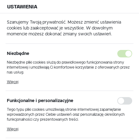
USTAWIENIA
NA BUDOWĘ
USTAWIENIA REGIONALNE
NA CZAS
NA PEWNO
Szanujemy Twoją prywatność. Możesz zmienić ustawienia
cookies lub zaakceptować je wszystkie. W dowolnym
Lokalizacja
momencie możesz dokonać zmiany swoich ustawień.
Polska
Armat Folia dachowa paroizolacyjna MATFOL PI 200B 2m x 50m
Język
Niezbędne
Armat Folia dachowa
polski
Niezbędne pliki cookies służą do prawidłowego funkcjonowania strony
internetowej i umożliwiają Ci komfortowe korzystanie z oferowanych przez
paroizolacyjna MATFOL PI
Waluta
nas usług.
Polski złoty (PLN)
200B 2m x 50m
Pliki cookies odpowiadają na podejmowane przez Ciebie działania w celu
Więcej
m.in. dostosowania Twoich ustawień preferencji prywatności, logowania czy
wypełniania formularzy. Dzięki plikom cookies strona, z której korzystasz,
może działać bez zakłóceń.
ZAPISZ
Funkcjonalne i personalizacyjne
Tego typu pliki cookies umożliwiają stronie internetowej zapamiętanie
wprowadzonych przez Ciebie ustawień oraz personalizację określonych
funkcjonalności czy prezentowanych treści.
Dzięki tym plikom cookies możemy zapewnić Ci większy komfort
Więcej
korzystania z funkcjonalności naszej strony poprzez dopasowanie jej do
Twoich indywidualnych preferencji. Wyrażenie zgody na funkcjonalne i