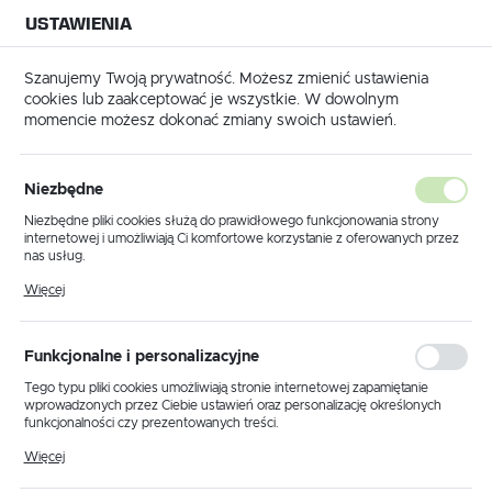
USTAWIENIA
NA BUDOWĘ
USTAWIENIA REGIONALNE
NA CZAS
NA PEWNO
Szanujemy Twoją prywatność. Możesz zmienić ustawienia
cookies lub zaakceptować je wszystkie. W dowolnym
Lokalizacja
momencie możesz dokonać zmiany swoich ustawień.
Polska
Farby ceramiczne
Beckers Designer Collection Echo 2,5L
Język
Niezbędne
Beckers Designer Collection
polski
Niezbędne pliki cookies służą do prawidłowego funkcjonowania strony
internetowej i umożliwiają Ci komfortowe korzystanie z oferowanych przez
Echo 2,5L
Waluta
nas usług.
Polski złoty (PLN)
Pliki cookies odpowiadają na podejmowane przez Ciebie działania w celu
Więcej
m.in. dostosowania Twoich ustawień preferencji prywatności, logowania czy
wypełniania formularzy. Dzięki plikom cookies strona, z której korzystasz,
może działać bez zakłóceń.
ZAPISZ
Funkcjonalne i personalizacyjne
Tego typu pliki cookies umożliwiają stronie internetowej zapamiętanie
wprowadzonych przez Ciebie ustawień oraz personalizację określonych
funkcjonalności czy prezentowanych treści.
Dzięki tym plikom cookies możemy zapewnić Ci większy komfort
Więcej
korzystania z funkcjonalności naszej strony poprzez dopasowanie jej do
Twoich indywidualnych preferencji. Wyrażenie zgody na funkcjonalne i