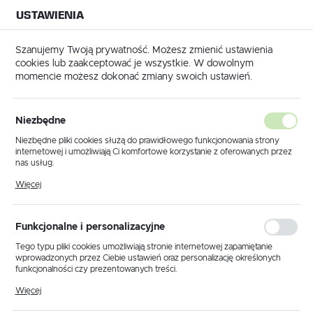
USTAWIENIA
NA BUDOWĘ
USTAWIENIA REGIONALNE
NA CZAS
NA PEWNO
Szanujemy Twoją prywatność. Możesz zmienić ustawienia
cookies lub zaakceptować je wszystkie. W dowolnym
Lokalizacja
momencie możesz dokonać zmiany swoich ustawień.
Polska
iny
Drabina Drewniana Budowlana Rozstawna 2 x 6 Szczebli
Język
Niezbędne
Drabina Drewniana Budowlana
polski
Niezbędne pliki cookies służą do prawidłowego funkcjonowania strony
internetowej i umożliwiają Ci komfortowe korzystanie z oferowanych przez
Rozstawna 2 x 6 Szczebli
Waluta
nas usług.
Polski złoty (PLN)
Pliki cookies odpowiadają na podejmowane przez Ciebie działania w celu
Więcej
m.in. dostosowania Twoich ustawień preferencji prywatności, logowania czy
wypełniania formularzy. Dzięki plikom cookies strona, z której korzystasz,
może działać bez zakłóceń.
ZAPISZ
Funkcjonalne i personalizacyjne
Tego typu pliki cookies umożliwiają stronie internetowej zapamiętanie
wprowadzonych przez Ciebie ustawień oraz personalizację określonych
funkcjonalności czy prezentowanych treści.
Dzięki tym plikom cookies możemy zapewnić Ci większy komfort
Więcej
korzystania z funkcjonalności naszej strony poprzez dopasowanie jej do
Twoich indywidualnych preferencji. Wyrażenie zgody na funkcjonalne i