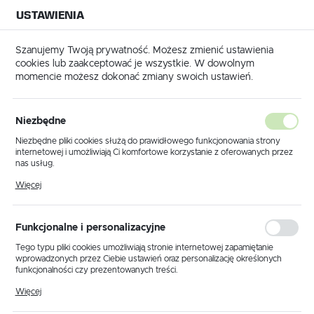
USTAWIENIA
NA BUDOWĘ
USTAWIENIA REGIONALNE
NA CZAS
NA PEWNO
Szanujemy Twoją prywatność. Możesz zmienić ustawienia
cookies lub zaakceptować je wszystkie. W dowolnym
Lokalizacja
momencie możesz dokonać zmiany swoich ustawień.
Polska
natryskowa Titan / Wagner TradeTip 3 629 - Dysza do malowania
Język
Niezbędne
Dysza natryskowa Titan /
polski
Niezbędne pliki cookies służą do prawidłowego funkcjonowania strony
internetowej i umożliwiają Ci komfortowe korzystanie z oferowanych przez
Wagner TradeTip 3 629 -
Waluta
nas usług.
Polski złoty (PLN)
Dysza do malowania
Pliki cookies odpowiadają na podejmowane przez Ciebie działania w celu
Więcej
m.in. dostosowania Twoich ustawień preferencji prywatności, logowania czy
wypełniania formularzy. Dzięki plikom cookies strona, z której korzystasz,
może działać bez zakłóceń.
ZAPISZ
Funkcjonalne i personalizacyjne
Tego typu pliki cookies umożliwiają stronie internetowej zapamiętanie
wprowadzonych przez Ciebie ustawień oraz personalizację określonych
funkcjonalności czy prezentowanych treści.
Dzięki tym plikom cookies możemy zapewnić Ci większy komfort
Więcej
korzystania z funkcjonalności naszej strony poprzez dopasowanie jej do
Twoich indywidualnych preferencji. Wyrażenie zgody na funkcjonalne i