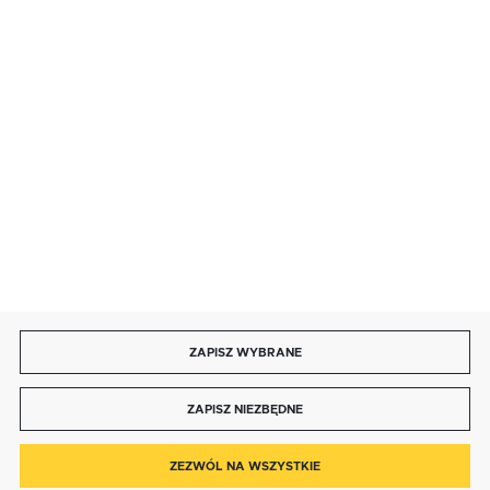
SZYBKA DOSTAWA
LEASING
DOŁĄCZ DO NAS
ZAPISZ WYBRANE
Copyright by bmbtechnologie.pl
ZAPISZ NIEZBĘDNE
Agencja interaktywna
[ti]
Powered by
2ClickShop®
0
ZEZWÓL NA WSZYSTKIE
KONTAKT
KOSZYK