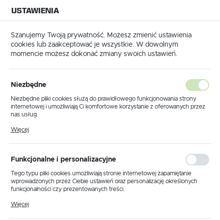
USTAWIENIA
NA BUDOWĘ
USTAWIENIA REGIONALNE
NA CZAS
NA PEWNO
Szanujemy Twoją prywatność. Możesz zmienić ustawienia
cookies lub zaakceptować je wszystkie. W dowolnym
Lokalizacja
momencie możesz dokonać zmiany swoich ustawień.
Polska
żymi oczkami / Sito o dużych oczkach - Oryginał PFT (20566010)
Język
Niezbędne
Emulsyfikator PFT gruszki
polski
Niezbędne pliki cookies służą do prawidłowego funkcjonowania strony
internetowej i umożliwiają Ci komfortowe korzystanie z oferowanych przez
silomatu z dużymi oczkami /
Waluta
nas usług.
Polski złoty (PLN)
Sito o dużych oczkach -
Pliki cookies odpowiadają na podejmowane przez Ciebie działania w celu
Więcej
m.in. dostosowania Twoich ustawień preferencji prywatności, logowania czy
wypełniania formularzy. Dzięki plikom cookies strona, z której korzystasz,
Oryginał PFT (20566010)
może działać bez zakłóceń.
ZAPISZ
Funkcjonalne i personalizacyjne
Tego typu pliki cookies umożliwiają stronie internetowej zapamiętanie
wprowadzonych przez Ciebie ustawień oraz personalizację określonych
funkcjonalności czy prezentowanych treści.
Dzięki tym plikom cookies możemy zapewnić Ci większy komfort
Więcej
korzystania z funkcjonalności naszej strony poprzez dopasowanie jej do
Twoich indywidualnych preferencji. Wyrażenie zgody na funkcjonalne i