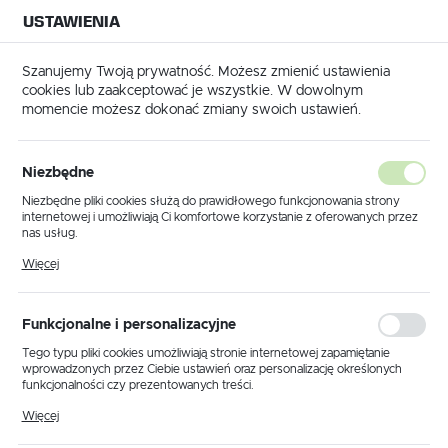
USTAWIENIA
NA BUDOWĘ
USTAWIENIA REGIONALNE
NA CZAS
NA PEWNO
Szanujemy Twoją prywatność. Możesz zmienić ustawienia
cookies lub zaakceptować je wszystkie. W dowolnym
Lokalizacja
momencie możesz dokonać zmiany swoich ustawień.
Polska
wa ręczna pilarka tarczowa HKC 55 KEB-Basic-FSK 420 - 578704
Język
Niezbędne
Festool Akumulatorowa ręczna
polski
Niezbędne pliki cookies służą do prawidłowego funkcjonowania strony
internetowej i umożliwiają Ci komfortowe korzystanie z oferowanych przez
pilarka tarczowa HKC 55 KEB-
Waluta
nas usług.
Polski złoty (PLN)
Basic-FSK 420 - 578704
Pliki cookies odpowiadają na podejmowane przez Ciebie działania w celu
Więcej
m.in. dostosowania Twoich ustawień preferencji prywatności, logowania czy
wypełniania formularzy. Dzięki plikom cookies strona, z której korzystasz,
może działać bez zakłóceń.
ZAPISZ
Funkcjonalne i personalizacyjne
NOWOŚĆ
Tego typu pliki cookies umożliwiają stronie internetowej zapamiętanie
wprowadzonych przez Ciebie ustawień oraz personalizację określonych
funkcjonalności czy prezentowanych treści.
Dzięki tym plikom cookies możemy zapewnić Ci większy komfort
Więcej
korzystania z funkcjonalności naszej strony poprzez dopasowanie jej do
Twoich indywidualnych preferencji. Wyrażenie zgody na funkcjonalne i