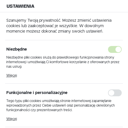
USTAWIENIA
NA BUDOWĘ
USTAWIENIA REGIONALNE
NA CZAS
NA PEWNO
Szanujemy Twoją prywatność. Możesz zmienić ustawienia
cookies lub zaakceptować je wszystkie. W dowolnym
Lokalizacja
momencie możesz dokonać zmiany swoich ustawień.
Polska
o wyrzynarki HS 75/3 BI/5 PLASTICS SOLID MATERIAL - 204336
Język
Niezbędne
Festool Brzeszczot do
polski
Niezbędne pliki cookies służą do prawidłowego funkcjonowania strony
internetowej i umożliwiają Ci komfortowe korzystanie z oferowanych przez
wyrzynarki HS 75/3 BI/5
Waluta
nas usług.
Polski złoty (PLN)
PLASTICS SOLID MATERIAL -
Pliki cookies odpowiadają na podejmowane przez Ciebie działania w celu
Więcej
m.in. dostosowania Twoich ustawień preferencji prywatności, logowania czy
wypełniania formularzy. Dzięki plikom cookies strona, z której korzystasz,
204336
może działać bez zakłóceń.
ZAPISZ
Funkcjonalne i personalizacyjne
Tego typu pliki cookies umożliwiają stronie internetowej zapamiętanie
wprowadzonych przez Ciebie ustawień oraz personalizację określonych
funkcjonalności czy prezentowanych treści.
Dzięki tym plikom cookies możemy zapewnić Ci większy komfort
Więcej
korzystania z funkcjonalności naszej strony poprzez dopasowanie jej do
Twoich indywidualnych preferencji. Wyrażenie zgody na funkcjonalne i