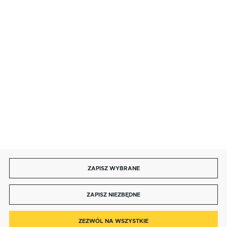
SZYBKA DOSTAWA
LEASING
DOŁĄCZ DO NAS
ZAPISZ WYBRANE
Copyright by bmbtechnologie.pl
ZAPISZ NIEZBĘDNE
Agencja interaktywna
[ti]
Powered by
2ClickShop®
0
ZEZWÓL NA WSZYSTKIE