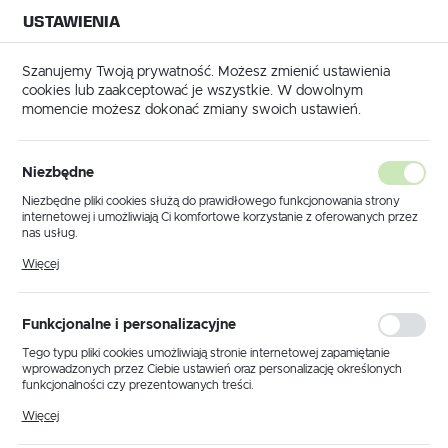
USTAWIENIA
NA BUDOWĘ
USTAWIENIA REGIONALNE
NA CZAS
NA PEWNO
Szanujemy Twoją prywatność. Możesz zmienić ustawienia
cookies lub zaakceptować je wszystkie. W dowolnym
Lokalizacja
momencie możesz dokonać zmiany swoich ustawień.
Polska
szczot do wyrzynarki S 75/4 FSG/5 WOOD UNIVERSAL - 204316
Język
Niezbędne
Festool Brzeszczot do
polski
Niezbędne pliki cookies służą do prawidłowego funkcjonowania strony
internetowej i umożliwiają Ci komfortowe korzystanie z oferowanych przez
wyrzynarki S 75/4 FSG/5
Waluta
nas usług.
Polski złoty (PLN)
WOOD UNIVERSAL - 204316
Pliki cookies odpowiadają na podejmowane przez Ciebie działania w celu
Więcej
m.in. dostosowania Twoich ustawień preferencji prywatności, logowania czy
wypełniania formularzy. Dzięki plikom cookies strona, z której korzystasz,
może działać bez zakłóceń.
ZAPISZ
Funkcjonalne i personalizacyjne
Tego typu pliki cookies umożliwiają stronie internetowej zapamiętanie
wprowadzonych przez Ciebie ustawień oraz personalizację określonych
funkcjonalności czy prezentowanych treści.
Dzięki tym plikom cookies możemy zapewnić Ci większy komfort
Więcej
korzystania z funkcjonalności naszej strony poprzez dopasowanie jej do
Twoich indywidualnych preferencji. Wyrażenie zgody na funkcjonalne i