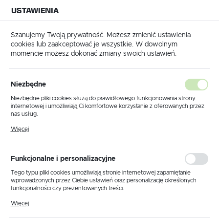
USTAWIENIA
NA BUDOWĘ
USTAWIENIA REGIONALNE
NA CZAS
NA PEWNO
Szanujemy Twoją prywatność. Możesz zmienić ustawienia
cookies lub zaakceptować je wszystkie. W dowolnym
Lokalizacja
momencie możesz dokonać zmiany swoich ustawień.
Polska
zy
Festool Frez do zaokrągleń HW R4-OFK 500 - 490094
Język
Niezbędne
Festool Frez do zaokrągleń HW
polski
Niezbędne pliki cookies służą do prawidłowego funkcjonowania strony
internetowej i umożliwiają Ci komfortowe korzystanie z oferowanych przez
R4-OFK 500 - 490094
Waluta
nas usług.
Polski złoty (PLN)
Pliki cookies odpowiadają na podejmowane przez Ciebie działania w celu
Więcej
m.in. dostosowania Twoich ustawień preferencji prywatności, logowania czy
wypełniania formularzy. Dzięki plikom cookies strona, z której korzystasz,
może działać bez zakłóceń.
ZAPISZ
Funkcjonalne i personalizacyjne
Tego typu pliki cookies umożliwiają stronie internetowej zapamiętanie
wprowadzonych przez Ciebie ustawień oraz personalizację określonych
funkcjonalności czy prezentowanych treści.
Dzięki tym plikom cookies możemy zapewnić Ci większy komfort
Więcej
korzystania z funkcjonalności naszej strony poprzez dopasowanie jej do
Twoich indywidualnych preferencji. Wyrażenie zgody na funkcjonalne i