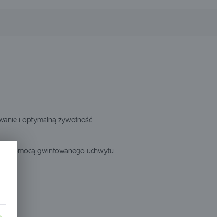
wanie i optymalną żywotność.
zów za pomocą gwintowanego uchwytu