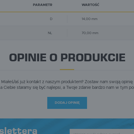
romocyjne mogą pojawić się na stronach podmiotów trzecich lub firm będących naszymi partneram
raz innych dostawców usług. Firmy te działają w charakterze pośredników prezentujących nasze
PARAMETR
WARTOŚĆ
reści w postaci wiadomości, ofert, komunikatów mediów społecznościowych.
D
14,00 mm
NL
70,00 mm
OPINIE O PRODUKCIE
Miałeś/aś już kontakt z naszym produktem? Zostaw nam swoją opinię
dla Ciebie staramy się być najlepsi, a Twoje zdanie bardzo nam w tym p
DODAJ OPINIĘ
slettera