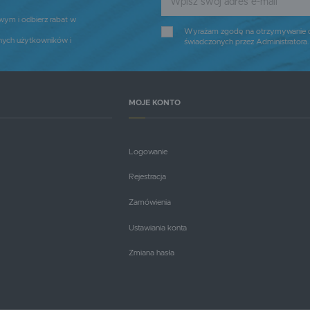
owym i odbierz rabat w
Wyrażam zgodę na otrzymywanie dro
nych użytkowników i
świadczonych przez Administratora
MOJE KONTO
Logowanie
Rejestracja
Zamówienia
Ustawiania konta
Zmiana hasła