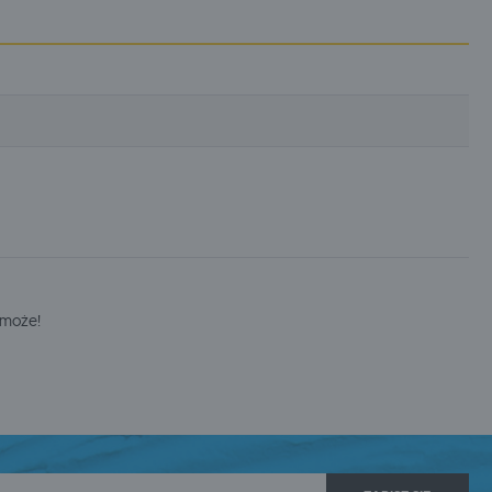
i
omoże!