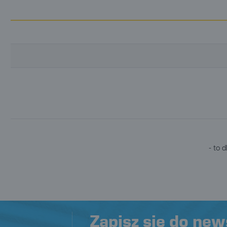
p
o
t
- to 
Zapisz się do new