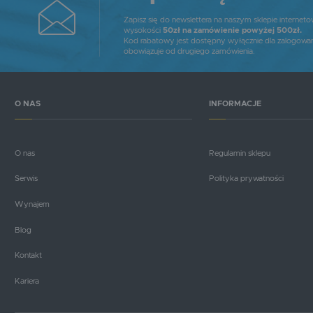
Zapisz się do newslettera na naszym sklepie internet
wysokości
50zł na zamówienie powyżej 500zł.
Kod rabatowy jest dostępny wyłącznie dla zalogowa
obowiązuje od drugiego zamówienia.
O NAS
INFORMACJE
O nas
Regulamin sklepu
Serwis
Polityka prywatności
Wynajem
Blog
Kontakt
Kariera