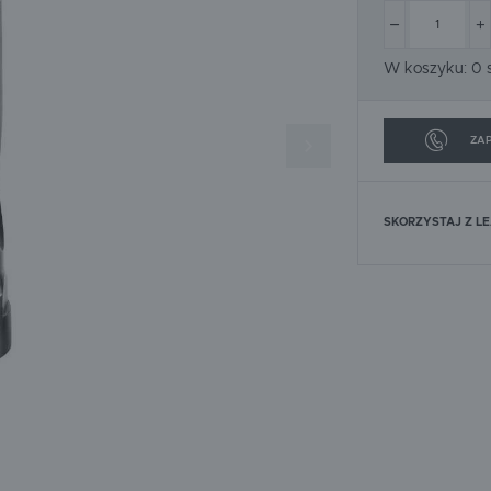
SOLID
SPEEFLO
URSA
WACKER
W koszyku:
0
s
ZAP
SKORZYSTAJ Z L