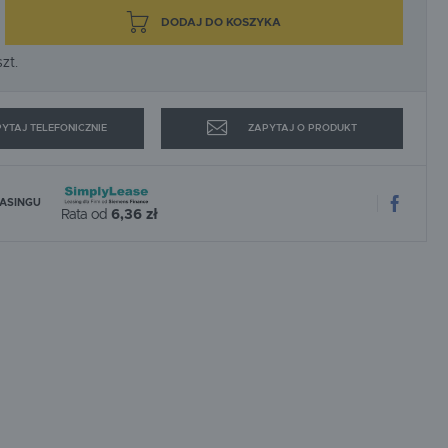
SPEWE
STRONG-TECH
DODAJ DO KOSZYKA
WAGNER
WEBER MT
zt.
YTAJ TELEFONICZNIE
ZAPYTAJ O PRODUKT
EASINGU
Rata od
6,36 zł