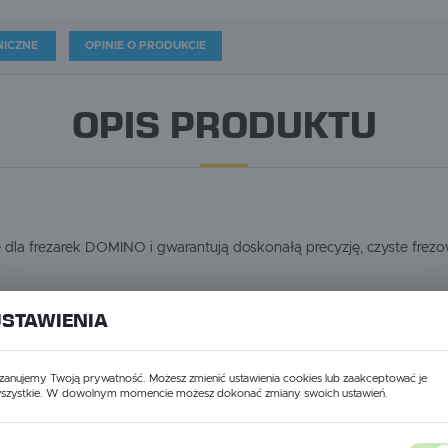
NICZNE
OPINIE O PRODUKCIE
OPIS PRODUKTU
dla frezarek DOMINO i gwarantują doskonałą precyzję, czyste frezo
wymiana frezów bez konieczności regulacji, dzięki mocowaniu fre
USTAWIENIA
astosowaniu ostrzy z węglików spiekanych
zanujemy Twoją prywatność. Możesz zmienić ustawienia cookies lub zaakceptować je
szystkie. W dowolnym momencie możesz dokonać zmiany swoich ustawień.
łączeń DOMINO XL DF 700
USTAWIENIA REGIONALNE