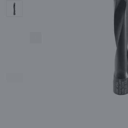
SIGMA
SIKA
SOLA
OGRZEWANIE I
OSUSZANIE
SŁOWIK
TIKKURILA
TITAN
CHEMIA BUDOWLANA
WIGOLEN
ZASILANIE
MASZYNY UŻYWANE