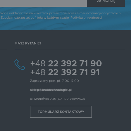
ZAPISZ SIĘ
gą elektroniczną na wskazany przeze mnie adres e-mail informacji dotyczących
. Zgoda może zostać cofnięta w każdym czasie.
Polityka prywatności
MASZ PYTANIE?
+48
22 392 71 90
+48
22 392 71 91
Zapraszamy pon.-pt. 7.00-17.00
sklep@bmbtechnologie.pl
ul. Modlińska 205 ,03-122 Warszawa
FORMULARZ KONTAKTOWY