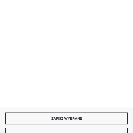
SZYBKA DOSTAWA
LEASING
DOŁĄCZ DO NAS
ZAPISZ WYBRANE
Copyright by bmbtechnologie.pl