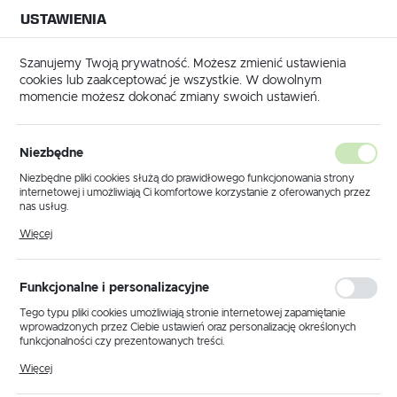
USTAWIENIA
NA BUDOWĘ
USTAWIENIA REGIONALNE
NA CZAS
NA PEWNO
Szanujemy Twoją prywatność. Możesz zmienić ustawienia
cookies lub zaakceptować je wszystkie. W dowolnym
Lokalizacja
momencie możesz dokonać zmiany swoich ustawień.
Polska
a
Festool Klej EVA, kolor naturalny EVA nat KA 65 - 499812
Język
Niezbędne
Festool Klej EVA, kolor
polski
Niezbędne pliki cookies służą do prawidłowego funkcjonowania strony
internetowej i umożliwiają Ci komfortowe korzystanie z oferowanych przez
naturalny EVA nat KA 65 -
Waluta
nas usług.
Polski złoty (PLN)
499812
Pliki cookies odpowiadają na podejmowane przez Ciebie działania w celu
Więcej
m.in. dostosowania Twoich ustawień preferencji prywatności, logowania czy
wypełniania formularzy. Dzięki plikom cookies strona, z której korzystasz,
może działać bez zakłóceń.
ZAPISZ
Funkcjonalne i personalizacyjne
Tego typu pliki cookies umożliwiają stronie internetowej zapamiętanie
wprowadzonych przez Ciebie ustawień oraz personalizację określonych
funkcjonalności czy prezentowanych treści.
Dzięki tym plikom cookies możemy zapewnić Ci większy komfort
Więcej
korzystania z funkcjonalności naszej strony poprzez dopasowanie jej do
Twoich indywidualnych preferencji. Wyrażenie zgody na funkcjonalne i