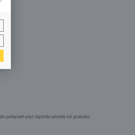
j
ą
w.
ne
h
i
o połączeń płyt (łączniki proste) od grubości