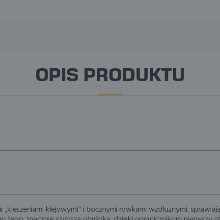
OPIS PRODUKTU
i „kieszeniami klejowymi” i bocznymi rowkami wzdłużnymi, sprawiają,
Do tego, znacznie szybsza obróbka: dzięki ogranicznikom pierwszy o