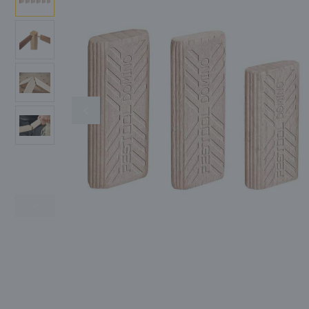
SIGMA
SIKA
SOLA
OGRZEWANIE I
OSUSZANIE
SŁOWIK
TIKKURILA
TITAN
CHEMIA BUDOWLANA
WIGOLEN
ZASILANIE
MASZYNY UŻYWANE