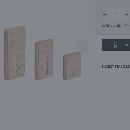
SOLID
SPEEFLO
URSA
WACKER
W koszyku:
0
s
ZAP
SKORZYSTAJ Z L