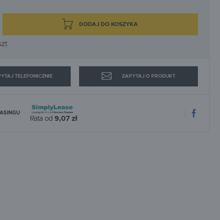
SPEWE
STRONG-TECH
WAGNER
WEBER MT
DODAJ DO KOSZYKA
zt.
YTAJ TELEFONICZNIE
ZAPYTAJ O PRODUKT
EASINGU
Rata od
9,07 zł