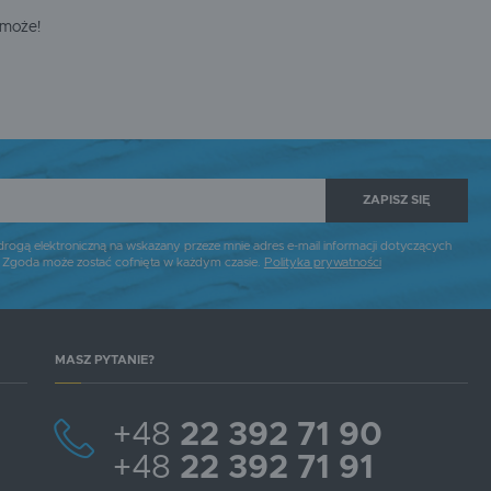
omoże!
ZAPISZ SIĘ
gą elektroniczną na wskazany przeze mnie adres e-mail informacji dotyczących
. Zgoda może zostać cofnięta w każdym czasie.
Polityka prywatności
MASZ PYTANIE?
+48
22 392 71 90
+48
22 392 71 91