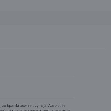
 że łączniki pewnie trzymają. Absolutnie
twór można łatwo umiejscowić i precyzyjnie