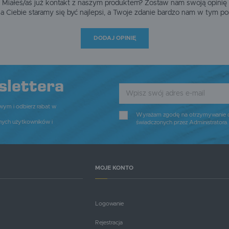
Miałeś/aś już kontakt z naszym produktem? Zostaw nam swoją opinię
dla Ciebie staramy się być najlepsi, a Twoje zdanie bardzo nam w tym p
DODAJ OPINIĘ
slettera
owym i odbierz rabat w
Wyrażam zgodę na otrzymywanie dro
nych użytkowników i
świadczonych przez Administratora
MOJE KONTO
Logowanie
Rejestracja