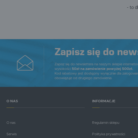
- to 
Zapisz się do new
Zapisz się do newslettera na naszym sklepie internet
wysokości
50zł na zamówienie powyżej 500zł.
Kod rabatowy jest dostępny wyłącznie dla zalogowa
obowiązuje od drugiego zamówienia.
O NAS
INFORMACJE
O nas
Regulamin sklepu
Serwis
Polityka prywatności