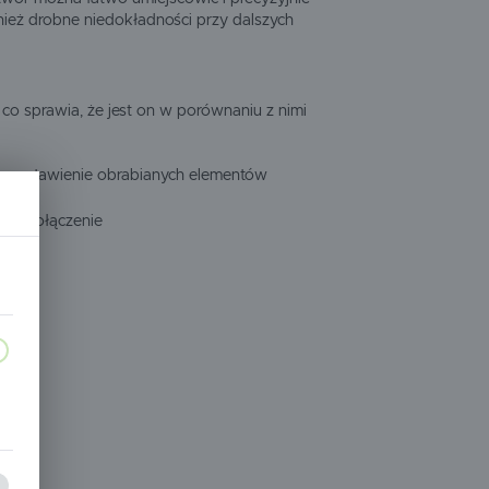
ież drobne niedokładności przy dalszych
co sprawia, że jest on w porównaniu z nimi
ne ustawienie obrabianych elementów
alne połączenie
a,