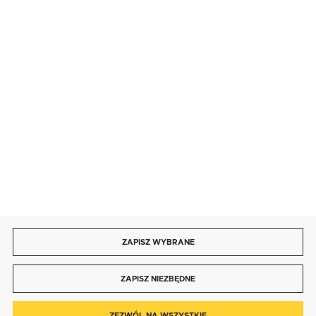
SZYBKA DOSTAWA
LEASING
DOŁĄCZ DO NAS
ZAPISZ WYBRANE
Copyright by bmbtechnologie.pl
ZAPISZ NIEZBĘDNE
Agencja interaktywna
[ti]
Powered by
2ClickShop®
0
ZEZWÓL NA WSZYSTKIE