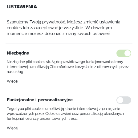
USTAWIENIA
NA BUDOWĘ
USTAWIENIA REGIONALNE
NA CZAS
NA PEWNO
Szanujemy Twoją prywatność. Możesz zmienić ustawienia
cookies lub zaakceptować je wszystkie. W dowolnym
Lokalizacja
momencie możesz dokonać zmiany swoich ustawień.
Polska
Strona główna
Festool Statyw ST DUO 200 - 200038
Język
Niezbędne
Festool Statyw ST DUO 200 -
polski
Niezbędne pliki cookies służą do prawidłowego funkcjonowania strony
internetowej i umożliwiają Ci komfortowe korzystanie z oferowanych przez
200038
Waluta
nas usług.
Polski złoty (PLN)
Pliki cookies odpowiadają na podejmowane przez Ciebie działania w celu
Więcej
m.in. dostosowania Twoich ustawień preferencji prywatności, logowania czy
wypełniania formularzy. Dzięki plikom cookies strona, z której korzystasz,
może działać bez zakłóceń.
ZAPISZ
Funkcjonalne i personalizacyjne
Tego typu pliki cookies umożliwiają stronie internetowej zapamiętanie
wprowadzonych przez Ciebie ustawień oraz personalizację określonych
funkcjonalności czy prezentowanych treści.
Dzięki tym plikom cookies możemy zapewnić Ci większy komfort
Więcej
korzystania z funkcjonalności naszej strony poprzez dopasowanie jej do
Twoich indywidualnych preferencji. Wyrażenie zgody na funkcjonalne i