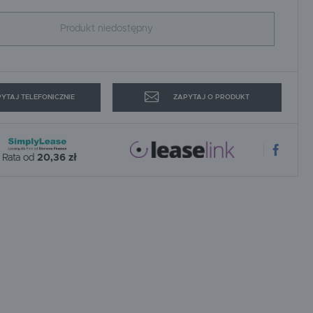
SPEWE
STRONG-TECH
Produkt niedostępny
WAGNER
WEBER MT
YTAJ TELEFONICZNIE
ZAPYTAJ O PRODUKT
Rata od
20,36 zł