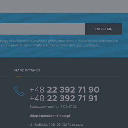
ZAPISZ SIĘ
gą elektroniczną na wskazany przeze mnie adres e-mail informacji dotyczących
. Zgoda może zostać cofnięta w każdym czasie.
Polityka prywatności
MASZ PYTANIE?
+48
22 392 71 90
+48
22 392 71 91
Zapraszamy pon.-pt. 7.00-17.00
sklep@bmbtechnologie.pl
ul. Modlińska 205 ,03-122 Warszawa