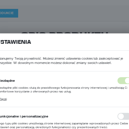
ODUKCIE
OPIS PRODUKTU
USTAWIENIA
zanujemy Twoją prywatność. Możesz zmienić ustawienia cookies lub zaakceptować je
szystkie. W dowolnym momencie możesz dokonać zmiany swoich ustawień.
USTAWIENIA REGIONALNE
iezbędne
Lokalizacja
iezbędne pliki cookies służą do prawidłowego funkcjonowania strony internetowej i umożliwiają Ci
ości od wlk. elem. obrabianego dostępne są cztery różne wlk. tale
Polska
omfortowe korzystanie z oferowanych przez nas usług.
liki cookies odpowiadają na podejmowane przez Ciebie działania w celu m.in. dostosowania Twoich
ięcej
stawień preferencji prywatności, logowania czy wypełniania formularzy. Dzięki plikom cookies stron
st Fix można szybko i łatwo zamieniać różne talerze próżniowe
Język
 której korzystasz, może działać bez zakłóceń.
polski
iału i nawet delikatne powierzchnie mocują bez zarysowań i uszkodz
unkcjonalne i personalizacyjne
Waluta
ego typu pliki cookies umożliwiają stronie internetowej zapamiętanie wprowadzonych przez Ciebie
stawień oraz personalizację określonych funkcjonalności czy prezentowanych treści.