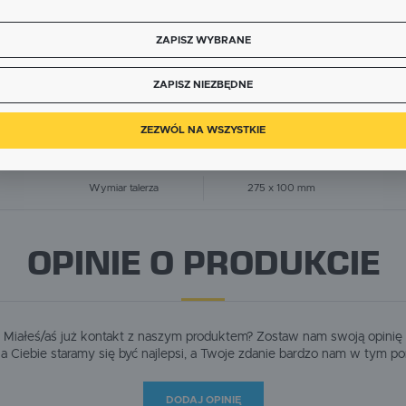
Polski złoty (PLN)
zięki tym plikom cookies możemy zapewnić Ci większy komfort korzystania z funkcjonalności nasze
ięcej
trony poprzez dopasowanie jej do Twoich indywidualnych preferencji. Wyrażenie zgody na
unkcjonalne i personalizacyjne pliki cookies gwarantuje dostępność większej ilości funkcji na stronie.
ZAPISZ WYBRANE
DANE TECHNICZNE
ZAPISZ
nalityczne
ZAPISZ NIEZBĘDNE
nalityczne pliki cookies pomagają nam rozwijać się i dostosowywać do Twoich potrzeb.
ookies analityczne pozwalają na uzyskanie informacji w zakresie wykorzystywania witryny
ięcej
nternetowej, miejsca oraz częstotliwości, z jaką odwiedzane są nasze serwisy www. Dane pozwalaj
ZEZWÓL NA WSZYSTKIE
am na ocenę naszych serwisów internetowych pod względem ich popularności wśród użytkownikó
PARAMETR
WARTOŚĆ
gromadzone informacje są przetwarzane w formie zanonimizowanej. Wyrażenie zgody na analitycz
liki cookies gwarantuje dostępność wszystkich funkcjonalności.
eklamowe
Wymiar talerza
275 x 100 mm
zięki reklamowym plikom cookies prezentujemy Ci najciekawsze informacje i aktualności na stronac
aszych partnerów.
romocyjne pliki cookies służą do prezentowania Ci naszych komunikatów na podstawie analizy
ięcej
woich upodobań oraz Twoich zwyczajów dotyczących przeglądanej witryny internetowej. Treści
OPINIE O PRODUKCIE
romocyjne mogą pojawić się na stronach podmiotów trzecich lub firm będących naszymi partneram
raz innych dostawców usług. Firmy te działają w charakterze pośredników prezentujących nasze
reści w postaci wiadomości, ofert, komunikatów mediów społecznościowych.
Miałeś/aś już kontakt z naszym produktem? Zostaw nam swoją opinię
dla Ciebie staramy się być najlepsi, a Twoje zdanie bardzo nam w tym p
DODAJ OPINIĘ