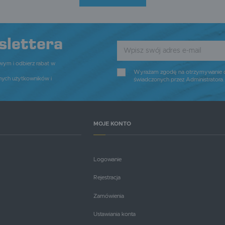
slettera
owym i odbierz rabat w
Wyrażam zgodę na otrzymywanie dro
nych użytkowników i
świadczonych przez Administratora
MOJE KONTO
Logowanie
Rejestracja
Zamówienia
Ustawiania konta