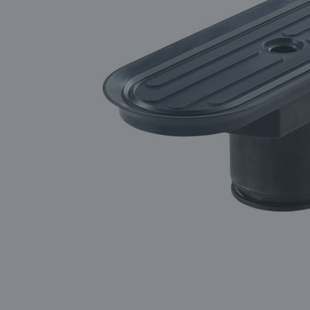
SIGMA
SIKA
SOLA
OGRZEWANIE I
OSUSZANIE
SŁOWIK
TIKKURILA
TITAN
CHEMIA BUDOWLANA
WIGOLEN
ZASILANIE
MASZYNY UŻYWANE