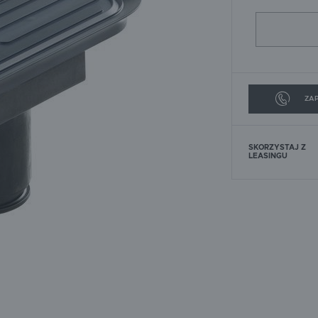
SOLID
SPEEFLO
URSA
WACKER
ZAP
SKORZYSTAJ Z
LEASINGU