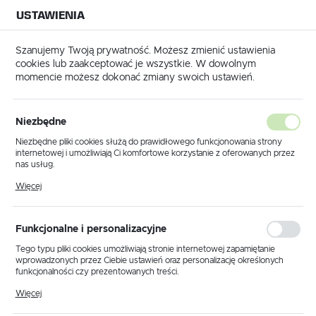
USTAWIENIA
NA BUDOWĘ
USTAWIENIA REGIONALNE
NA CZAS
NA PEWNO
Szanujemy Twoją prywatność. Możesz zmienić ustawienia
cookies lub zaakceptować je wszystkie. W dowolnym
Lokalizacja
momencie możesz dokonać zmiany swoich ustawień.
Polska
stool Tarcza diamentowa DIA THERMO-D130 PREMIUM - 768023
Język
Niezbędne
Festool Tarcza diamentowa
polski
Niezbędne pliki cookies służą do prawidłowego funkcjonowania strony
internetowej i umożliwiają Ci komfortowe korzystanie z oferowanych przez
DIA THERMO-D130 PREMIUM
Waluta
nas usług.
Polski złoty (PLN)
- 768023
Pliki cookies odpowiadają na podejmowane przez Ciebie działania w celu
Więcej
m.in. dostosowania Twoich ustawień preferencji prywatności, logowania czy
wypełniania formularzy. Dzięki plikom cookies strona, z której korzystasz,
może działać bez zakłóceń.
ZAPISZ
Funkcjonalne i personalizacyjne
Tego typu pliki cookies umożliwiają stronie internetowej zapamiętanie
wprowadzonych przez Ciebie ustawień oraz personalizację określonych
funkcjonalności czy prezentowanych treści.
Dzięki tym plikom cookies możemy zapewnić Ci większy komfort
Więcej
korzystania z funkcjonalności naszej strony poprzez dopasowanie jej do
Twoich indywidualnych preferencji. Wyrażenie zgody na funkcjonalne i