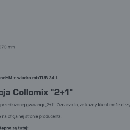
1070 mm
oneMM + wiadro mixTUB 34 L
ja Collomix "2+1"
rzedłużonej gwarancji „2+1”. Oznacza to, że każdy klient może ot
na oficjalnej stronie producenta.
ępne są tutaj: