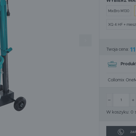
WYBIERZ WA
SOLID
SPEEFLO
MixBro M130
URSA
WACKER
XQ 4 HF + mies
1
Twoja cena:
Produkt
Collomix OneM
COLLOMIX ONEMIX + AQIX GRATI
Jak skorzystać z promocji
W koszyku:
0
s
Wrzuć do koszyka
jeden z prod
ZAP
(mieszarkę automatyczną lub ręcz