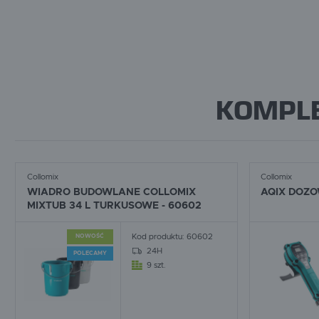
KOMPL
Collomix
Collomix
WIADRO BUDOWLANE COLLOMIX
AQIX DOZ
MIXTUB 34 L TURKUSOWE - 60602
Kod produktu:
60602
NOWOŚĆ
24H
POLECAMY
9 szt.