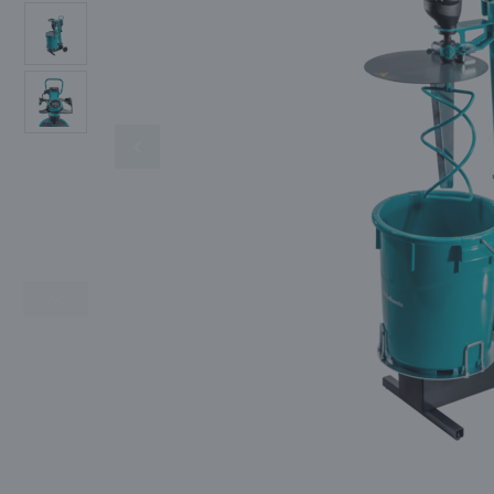
SIGMA
SIKA
SOLA
OGRZEWANIE I
OSUSZANIE
SŁOWIK
TIKKURILA
TITAN
CHEMIA BUDOWLANA
WIGOLEN
ZASILANIE
MASZYNY UŻYWANE