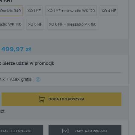
RIANT
SPEWE
STRONG-TECH
OneMix 340
XQ 1 HF
XQ 1 HF + mieszadło WK 120
XQ 4 HF
WAGNER
WEBER MT
zadło WK 140
XQ 6 HF
XQ 6 HF + mieszadło MK 160
1 499,97 zł
 bierze udział w promocji:
ix + AQiX gratis!
S!
DODAJ DO KOSZYKA
?
zt.
uktów objętych promocją
YTAJ TELEFONICZNIE
ZAPYTAJ O PRODUKT
ną).