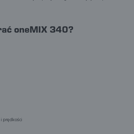
rać oneMIX 340?
 i prędkości