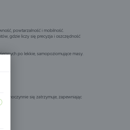
wność, powtarzalność i mobilność.
w, gdzie liczy się precyzja i oszczędność
ziemnych po lekkie, samopoziomujące masy.
e samoczynnie się zatrzymuje, zapewniając
a,