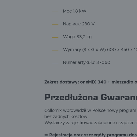
Moc 1,8 kW
Napięcie 230 V
Waga 33,2 kg
Wymiary (S x G x W) 600 x 450 x 
Numer artykułu: 37060
Zakres dostawy: oneMIX 340 + mieszadło 
Przedłużona Gwaranc
Collomix wprowadził w Polsce nowy program p
bez żadnych kosztów.
Wystarczy zarejestrować zakupione urządzenie 
➡ Rejestracja oraz szczegóły programu dost